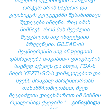
ᲛᲘᲦᲔᲑᲐᲪ ᲬᲔᲚᲘᲬᲐᲓᲨᲘ ᲛᲮᲝᲚᲝᲓ
ᲝᲠᲯᲔᲠ ᲐᲠᲘᲡ ᲡᲐᲭᲘᲠᲝ ᲓᲐ
ᲙᲚᲘᲜᲘᲙᲣᲠ ᲙᲕᲚᲔᲕᲔᲑᲨᲘ ᲨᲔᲡᲐᲜᲘᲨᲜᲐᲕᲘ
ᲨᲔᲓᲔᲒᲔᲑᲘ ᲐᲩᲕᲔᲜᲐ, ᲠᲐᲪ ᲘᲛᲐᲡ
ᲜᲘᲨᲜᲐᲕᲡ, ᲠᲝᲛ ᲛᲐᲡ ᲨᲔᲣᲫᲚᲘᲐ
ᲨᲔᲪᲕᲐᲚᲝᲡ ᲐᲘᲕ ᲘᲜᲤᲔᲥᲪᲘᲘᲡ
ᲞᲠᲔᲕᲔᲜᲪᲘᲐ. GILEAD-ᲘᲡ
ᲛᲔᲪᲜᲘᲔᲠᲔᲑᲛᲐ ᲐᲘᲕ ᲘᲜᲤᲔᲥᲪᲘᲘᲡ
ᲓᲐᲡᲠᲣᲚᲔᲑᲐ ᲗᲐᲕᲘᲐᲜᲗᲘ ᲪᲮᲝᲕᲠᲔᲑᲘᲡ
ᲡᲐᲥᲛᲔᲓ ᲐᲥᲪᲘᲔᲡ ᲓᲐ ᲐᲮᲚᲐ, FDA-Ს
ᲛᲘᲔᲠ YEZTUGO-Ს ᲓᲐᲛᲢᲙᲘᲪᲔᲑᲘᲗ ᲓᲐ
ᲩᲕᲔᲜᲡ ᲛᲠᲐᲕᲐᲚ ᲞᲐᲠᲢᲜᲘᲝᲠᲗᲐᲜ
ᲗᲐᲜᲐᲛᲨᲠᲝᲛᲚᲝᲑᲘᲗ, ᲩᲕᲔᲜ
ᲨᲔᲒᲕᲘᲫᲚᲘᲐ ᲓᲐᲕᲔᲮᲛᲐᲠᲝᲗ ᲐᲛ ᲛᲘᲖᲜᲘᲡ
ᲠᲔᲐᲚᲝᲑᲐᲓ ᲥᲪᲔᲕᲐᲨᲘ,” –
ᲒᲐᲜᲐᲪᲮᲐᲓᲐ