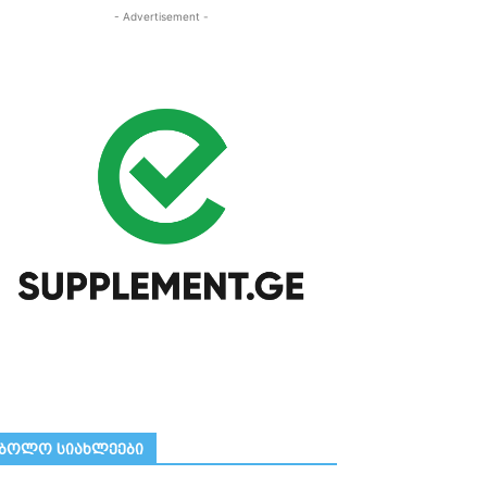
- Advertisement -
ᲑᲝᲚᲝ ᲡᲘᲐᲮᲚᲔᲔᲑᲘ