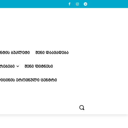
ᲔᲜᲢᲘᲡ ᲑᲣᲙᲚᲔᲢᲘ
ᲨᲔᲜᲘ ᲓᲐᲐᲕᲐᲓᲔᲑᲐ
ᲠᲔᲑᲔᲑᲘ
ᲨᲔᲜᲘ ᲤᲘᲢᲜᲔᲡᲘ
ᲘᲪᲘᲜᲘᲡ ᲔᲠᲝᲕᲜᲣᲚᲘ ᲪᲔᲜᲢᲠᲘ