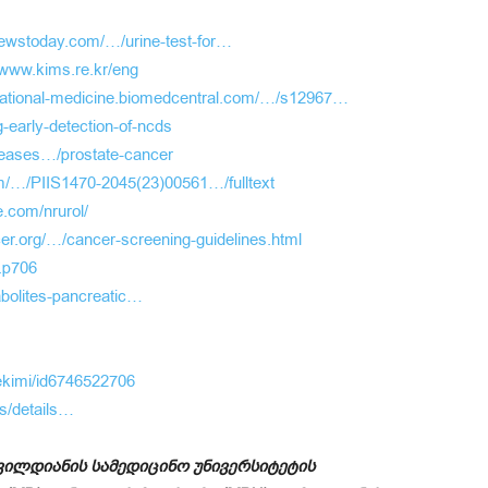
ewstoday.com/…/urine-test-for…
/www.kims.re.kr/eng
nslational-medicine.biomedcentral.com/…/s12967…
-early-detection-of-ncds
seases…/prostate-cancer
om/…/PIIS1470-2045(23)00561…/fulltext
e.com/nrurol/
er.org/…/cancer-screening-guidelines.html
.p706
bolites-pancreatic…
ekimi/id6746522706
ps/details…
ილდიანის სამედიცინო უნივერსიტეტის