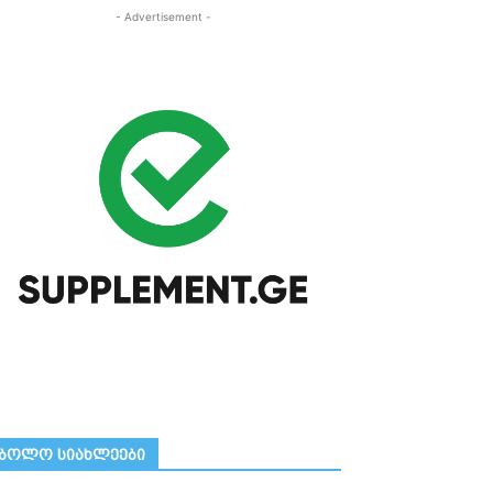
- Advertisement -
ᲑᲝᲚᲝ ᲡᲘᲐᲮᲚᲔᲔᲑᲘ