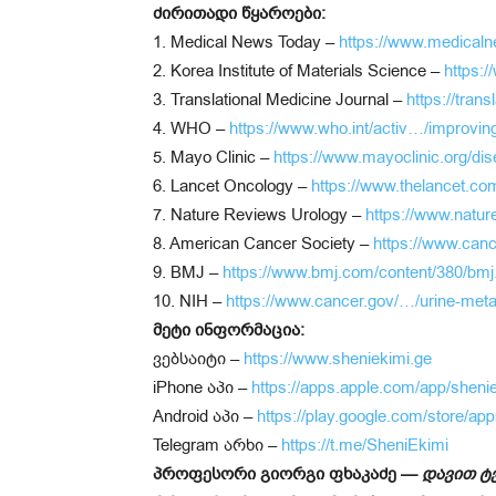
ძირითადი წყაროები:
1. Medical News Today –
https://www.medicaln
2. Korea Institute of Materials Science –
https:/
3. Translational Medicine Journal –
https://tra
4. WHO –
https://www.who.int/activ…/improving
5. Mayo Clinic –
https://www.mayoclinic.org/di
6. Lancet Oncology –
https://www.thelancet.c
7. Nature Reviews Urology –
https://www.natur
8. American Cancer Society –
https://www.canc
9. BMJ –
https://www.bmj.com/content/380/bmj
10. NIH –
https://www.cancer.gov/…/urine-meta
მეტი ინფორმაცია:
ვებსაიტი –
https://www.sheniekimi.ge
iPhone აპი –
https://apps.apple.com/app/sheni
Android აპი –
https://play.google.com/store/ap
Telegram არხი –
https://t.me/SheniEkimi
პროფესორი გიორგი ფხაკაძე —
დავით ტვ