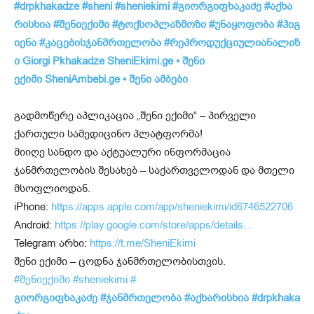
#drpkhakadze
#sheni
#sheniekimi
#
გიორგიფხაკაძე
#
აქხა
რისხია
#
შენიექიმი
#
ტოქსოპლაზმოზი
#
უნაყოფობა
#
ჰიგ
იენა
#
კაცებისჯანმრთელობა
#
რეპროდუქციულიანალიზ
ი
Giorgi Pkhakadze
SheniEkimi.ge •
შენი
ექიმი
SheniAmbebi.ge •
შენი
ამბები
გადმოწერე აპლიკაცია „შენი ექიმი“ – პირველი
ქართული სამედიცინო პლატფორმა!
მიიღე სანდო და აქტუალური ინფორმაცია
ჯანმრთელობის შესახებ – საქართველოდან და მთელი
მსოფლიოდან.
iPhone:
https://apps.apple.com/app/sheniekimi/id6746522706
Android:
https://play.google.com/store/apps/details…
Telegram არხი:
https://t.me/SheniEkimi
შენი ექიმი – ცოდნა ჯანმრთელობისთვის.
#შენიექიმი
#sheniekimi
#
გიორგიფხაკაძე
#ჯანმრთელობა
#აქხარისხია
#drpkhaka