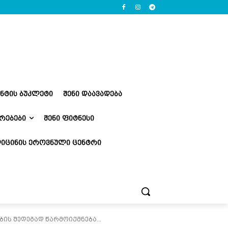
ᲔᲜᲢᲘᲡ ᲑᲣᲙᲚᲔᲢᲘ
ᲨᲔᲜᲘ ᲓᲐᲐᲕᲐᲓᲔᲑᲐ
ᲠᲔᲑᲔᲑᲘ
ᲨᲔᲜᲘ ᲤᲘᲢᲜᲔᲡᲘ
ᲘᲪᲘᲜᲘᲡ ᲔᲠᲝᲕᲜᲣᲚᲘ ᲪᲔᲜᲢᲠᲘ
ის შედეგად წარმოიქმნება...