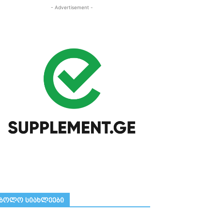
- Advertisement -
ᲑᲝᲚᲝ ᲡᲘᲐᲮᲚᲔᲔᲑᲘ