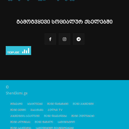
გამოგვყევი სოციალურ ქსელებში
©
SheniEkimi.ge
მთავარი
სიახლეები
შენი დანამატი
შენი პაციენტი
შენი ექიმი
ვაკანსია
პულსი TV
პაციენტის ბუკლეტი
შენი დაავადება
შენი უფლებები
შენი კლინიკა
შენი წამალი
სამინისტრო
შენი აკადემია
სამედიცინო მეცნიერებები