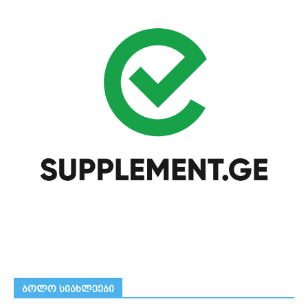
ᲑᲝᲚᲝ ᲡᲘᲐᲮᲚᲔᲔᲑᲘ