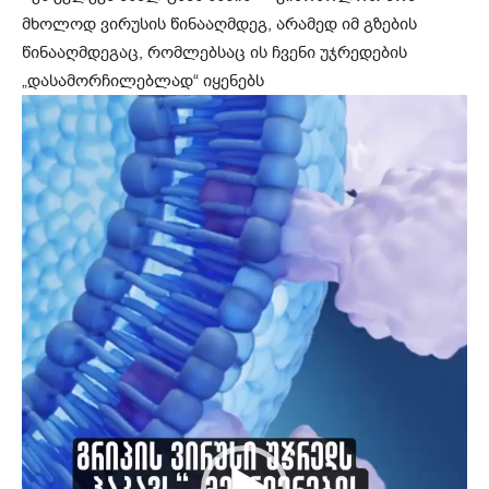
მხოლოდ ვირუსის წინააღმდეგ, არამედ იმ გზების
წინააღმდეგაც, რომლებსაც ის ჩვენი უჯრედების
„დასამორჩილებლად“ იყენებს
ვ
ი
დ
ე
ო
დ
ა
მ
კ
ვ
რ
ე
ლ
ი