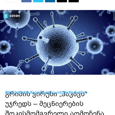
გრიპის ვირუსი „ჰაკავს“
#drpkhakadze
#გიორგიფხაკაძე
#აქხარისხია
უჯრედს – მეცნიერების
შოკისმომგვრელი აღმოჩენა