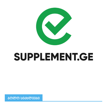
ᲑᲝᲚᲝ ᲡᲘᲐᲮᲚᲔᲔᲑᲘ