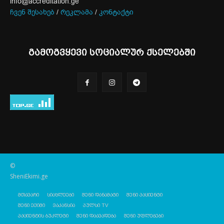
info@accreditation.ge
ჩვენ შესახებ
/
რეკლამა
/
კონტაქტი
გამოგვყევი სოციალურ ქსელებში
©
SheniEkimi.ge
მთავარი
სიახლეები
შენი დანამატი
შენი პაციენტი
შენი ექიმი
ვაკანსია
პულსი TV
პაციენტის ბუკლეტი
შენი დაავადება
შენი უფლებები