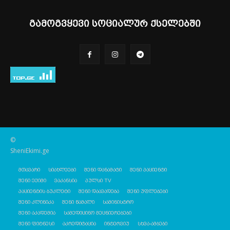
გამოგვყევი სოციალურ ქსელებში
©
SheniEkimi.ge
მთავარი
სიახლეები
შენი დანამატი
შენი პაციენტი
შენი ექიმი
ვაკანსია
პულსი TV
პაციენტის ბუკლეტი
შენი დაავადება
შენი უფლებები
შენი კლინიკა
შენი წამალი
სამინისტრო
შენი აკადემია
სამედიცინო მეცნიერებები
შენი ფიტნესი
აკრედიტაცია
ინტერვიუ
სხვა-ამბები