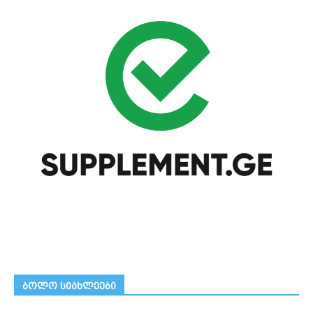
ᲑᲝᲚᲝ ᲡᲘᲐᲮᲚᲔᲔᲑᲘ