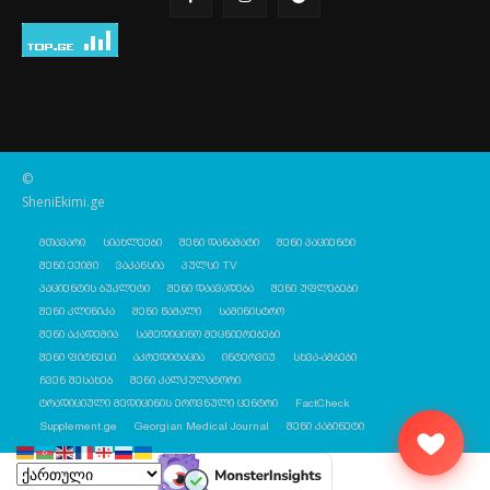
©
SheniEkimi.ge
მთავარი
სიახლეები
შენი დანამატი
შენი პაციენტი
შენი ექიმი
ვაკანსია
პულსი TV
პაციენტის ბუკლეტი
შენი დაავადება
შენი უფლებები
შენი კლინიკა
შენი წამალი
სამინისტრო
შენი აკადემია
სამედიცინო მეცნიერებები
შენი ფიტნესი
აკრედიტაცია
ინტერვიუ
სხვა-ამბები
ჩვენ შესახებ
შენი კალკულატორი
ტრადიციული მედიცინის ეროვნული ცენტრი
FactCheck
Supplement.ge
Georgian Medical Journal
შენი კაბინეტი