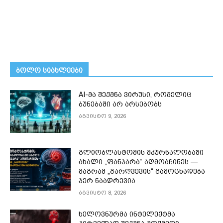
ᲑᲝᲚᲝ ᲡᲘᲐᲮᲚᲔᲔᲑᲘ
AI-მა შექმნა ვირუსი, რომელიც
ბუნებაში არ არსებობს
აგვისტო 9, 2026
გლიობლასტომის მკურნალობაში
ახალი „ფანჯარა“ აღმოაჩინეს —
მაგრამ „გარღვევის“ გამოცხადება
ჯერ ნაადრევია
აგვისტო 8, 2026
ხელოვნურმა ინტელექტმა