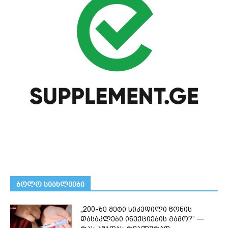
ᲑᲝᲚᲝ ᲡᲘᲐᲮᲚᲔᲔᲑᲘ
„200-ზე მეტი სიკვდილი წონის
დასაკლები ინექციების გამო?“ —