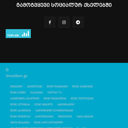
გამოგვყევი სოციალურ ქსელებში
©
SheniEkimi.ge
მთავარი
სიახლეები
შენი დანამატი
შენი პაციენტი
შენი ექიმი
ვაკანსია
პულსი TV
პაციენტის ბუკლეტი
შენი დაავადება
შენი უფლებები
შენი კლინიკა
შენი წამალი
სამინისტრო
შენი აკადემია
სამედიცინო მეცნიერებები
შენი ფიტნესი
აკრედიტაცია
ინტერვიუ
სხვა-ამბები
ჩვენ შესახებ
შენი კალკულატორი