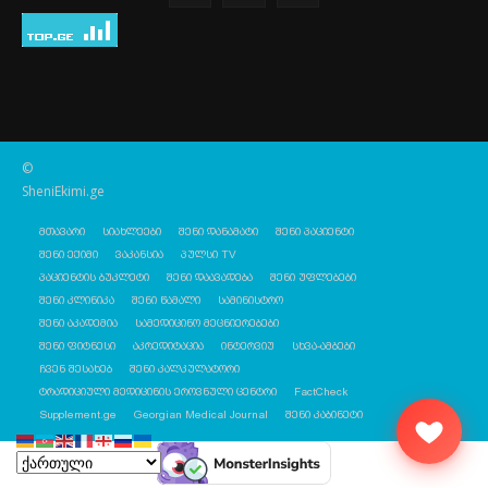
©
SheniEkimi.ge
მთავარი
სიახლეები
შენი დანამატი
შენი პაციენტი
შენი ექიმი
ვაკანსია
პულსი TV
პაციენტის ბუკლეტი
შენი დაავადება
შენი უფლებები
შენი კლინიკა
შენი წამალი
სამინისტრო
შენი აკადემია
სამედიცინო მეცნიერებები
შენი ფიტნესი
აკრედიტაცია
ინტერვიუ
სხვა-ამბები
ჩვენ შესახებ
შენი კალკულატორი
ტრადიციული მედიცინის ეროვნული ცენტრი
FactCheck
Supplement.ge
Georgian Medical Journal
შენი კაბინეტი