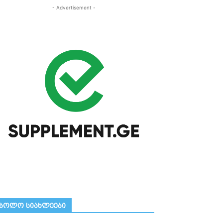
- Advertisement -
ᲑᲝᲚᲝ ᲡᲘᲐᲮᲚᲔᲔᲑᲘ