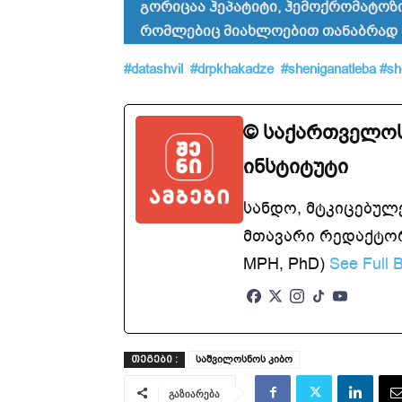
გორიცაა ჰეპატიტი, ჰემოქრომა­ტო­­
რომლებიც მი­ახ­­ლოებით თანაბრად 
#datashvil
#drpkhakadze
#sheniganatleba
#sh
© საქართველოს
ინსტიტუტი
სანდო, მტკიცებულ
მთავარი რედაქტორ
MPH, PhD)
See Full B
საშვილოსნოს კიბო
ᲗᲔᲒᲔᲑᲘ :
გაზიარება