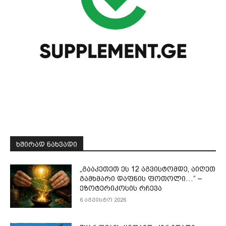
ᲮᲨᲘᲠᲐᲓ ᲜᲐᲮᲕᲐᲓᲘ
„გააკეთეთ ეს 12 აგვისტომდე, აიღეთ
გამხმარი დაფნის ფოთოლი…“ –
ეზოტერიკოსის რჩევა
6 აგვისტო 2026