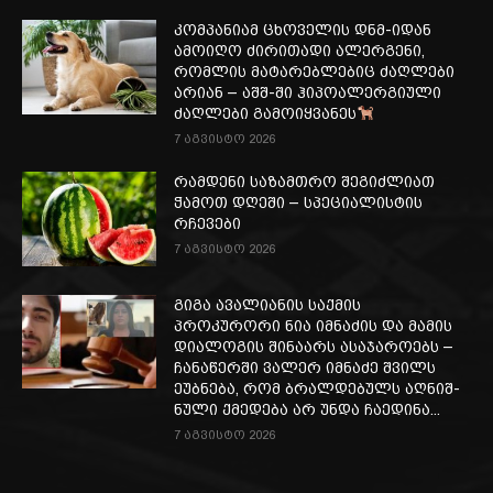
კომპანიამ ცხოველის დნმ-იდან
ამოიღო ძირითადი ალერგენი,
რომლის მატარებლებიც ძაღლები
არიან – აშშ-ში ჰიპოალერგიული
ძაღლები გამოიყვანეს
7 აგვისტო 2026
რამდენი საზამთრო შეგიძლიათ
ჭამოთ დღეში – სპეციალისტის
რჩევები
7 აგვისტო 2026
გიგა ავალიანის საქმის
პროკურორი ნია იმნაძის და მამის
დიალოგის შინაარს ასაჯაროებს –
ჩა­ნა­წერ­ში ვა­ლერ იმ­ნა­ძე შვილს
ეუბ­ნე­ბა, რომ ბრალ­დე­ბულს აღ­ნიშ­
ნუ­ლი ქმე­დე­ბა არ უნდა ჩა­ე­დი­ნა...
7 აგვისტო 2026