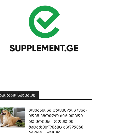
ᲮᲨᲘᲠᲐᲓ ᲜᲐᲮᲕᲐᲓᲘ
კომპანიამ ცხოველის დნმ-
იდან ამოიღო ძირითადი
ალერგენი, რომლის
მატარებლებიც ძაღლები
არიან – აშშ-ში