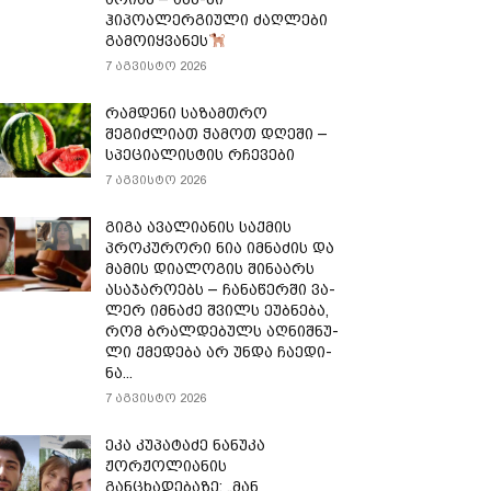
ჰიპოალერგიული ძაღლები
გამოიყვანეს
7 აგვისტო 2026
რამდენი საზამთრო
შეგიძლიათ ჭამოთ დღეში –
სპეციალისტის რჩევები
7 აგვისტო 2026
გიგა ავალიანის საქმის
პროკურორი ნია იმნაძის და
მამის დიალოგის შინაარს
ასაჯაროებს – ჩა­ნა­წერ­ში ვა­
ლერ იმ­ნა­ძე შვილს ეუბ­ნე­ბა,
რომ ბრალ­დე­ბულს აღ­ნიშ­ნუ­
ლი ქმე­დე­ბა არ უნდა ჩა­ე­დი­
ნა...
7 აგვისტო 2026
ეკა კუპატაძე ნანუკა
ჟორჟოლიანის
განცხადებაზე: „მან