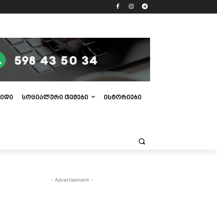
ᲘᲓᲘ
ᲡᲝᲪᲘᲐᲚᲣᲠᲘ ᲗᲔᲛᲔᲑᲘ
ᲘᲡᲢᲝᲠᲘᲔᲑᲘ
- Advertisement -