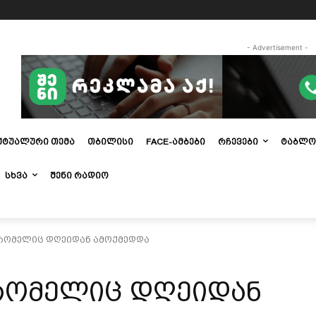
- Advertisement -
ᲥᲢᲣᲐᲚᲣᲠᲘ ᲗᲔᲛᲐ
ᲗᲑᲘᲚᲘᲡᲘ
FACE-ᲐᲛᲑᲔᲑᲘ
ᲠᲩᲔᲕᲔᲑᲘ
ᲢᲐᲑᲚᲝ
ᲡᲮᲕᲐ
ᲨᲔᲜᲘ ᲠᲐᲓᲘᲝ
რომელიც დღეიდან ამოქმედდა
რომელიც დღეიდან