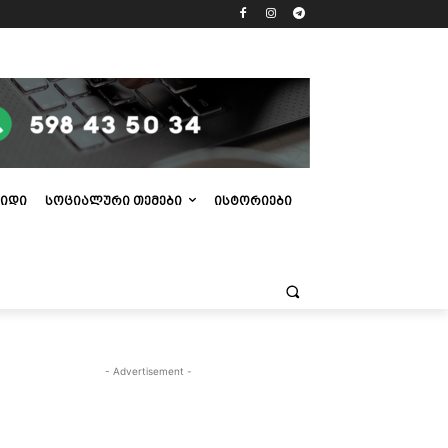
ᲘᲓᲘ
ᲡᲝᲪᲘᲐᲚᲣᲠᲘ ᲗᲔᲛᲔᲑᲘ
ᲘᲡᲢᲝᲠᲘᲔᲑᲘ
- Advertisement -