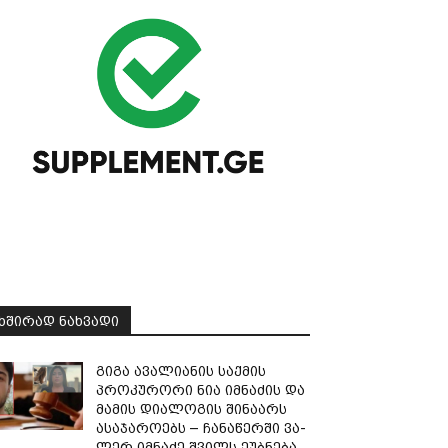
ᲮᲨᲘᲠᲐᲓ ᲜᲐᲮᲕᲐᲓᲘ
გიგა ავალიანის საქმის
პროკურორი ნია იმნაძის და
მამის დიალოგის შინაარს
ასაჯაროებს – ჩა­ნა­წერ­ში ვა­
ლერ იმ­ნა­ძე შვილს ეუბ­ნე­ბა,