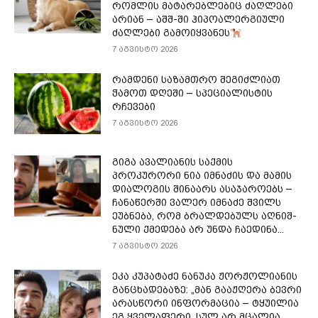
რომლის მატარებლებიც ძაღლები
არიან – აშშ-ში ჰიპოალერგიული
ძაღლები გამოიყვანეს
7 აგვისტო 2026
რამდენი საზამთრო შეგიძლიათ
ჭამოთ დღეში – სპეციალისტის
რჩევები
7 აგვისტო 2026
გიგა ავალიანის საქმის
პროკურორი ნია იმნაძის და მამის
დიალოგის შინაარს ასაჯაროებს –
ჩა­ნა­წერ­ში ვა­ლერ იმ­ნა­ძე შვილს
ეუბ­ნე­ბა, რომ ბრალ­დე­ბულს აღ­ნიშ­
ნუ­ლი ქმე­დე­ბა არ უნდა ჩა­ე­დი­ნა...
7 აგვისტო 2026
ეკა კუპატაძე ნანუკა ჟორჟოლიანის
განცხადებაზე: „მან გააჟღერა ბევრი
არასწორი ინფორმაცია – ტყუილია
ეგ ყველაფერი. სულ არ მცალია