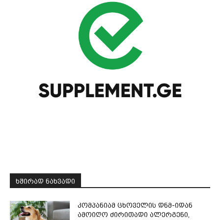
ᲮᲨᲘᲠᲐᲓ ᲜᲐᲮᲕᲐᲓᲘ
კომპანიამ ცხოველის დნმ-იდან
ამოიღო ძირითადი ალერგენი,