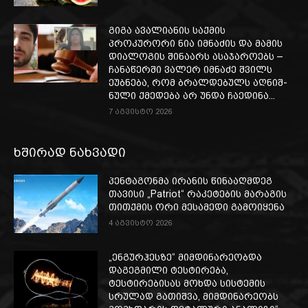
გიგა ავალიანის საქმის
პროკურორი ნია იმნაძის და მამის
დიალოგის შინაარს ასაჯაროებს –
ჩა­ნა­წერ­ში ვა­ლერ იმ­ნა­ძე შვილს
ეუბ­ნე­ბა, რომ ბრალ­დე­ბულს აღ­ნიშ­
ნუ­ლი ქმე­დე­ბა არ უნდა ჩა­ე­დი­ნა...
7 აგვისტო 2026
ხშირად ნახვადი
პენტაგონმა ირანის წინააღმდეგ
თავისი „Patriot“ რაკეტების მარაგის
თითქმის ორი მესამედი გამოიყენა
4 აგვისტო 2026
„ენგურჰესზე“ მიმდინარეობდა
დაგეგმილი ტესტირება,
ტესტირებისას მოხდა სისტემის
სრულად გათიშვა, მიმდინარეობს