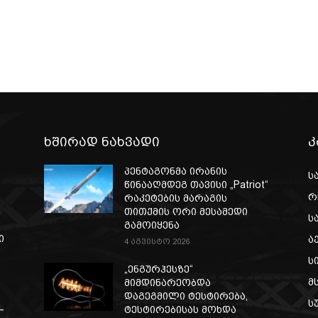
ხშირად ნახვადი
კ
-
პენტაგონმა ირანის
ს
წინააღმდეგ თავისი „Patriot“
რ
რაკეტების მარაგის
თითქმის ორი მესამედი
ს
გამოიყენა
ი
ა
4 აგვისტო 2026
ს
„ენგურჰესზე“
მ
მიმდინარეობდა
დაგეგმილი ტესტირება,
ს
–
ტესტირებისას მოხდა