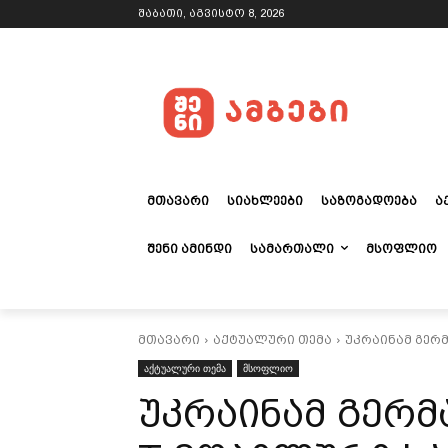
შაბათი, აგვისტო 8, 2026
ᲛᲗᲐᲕᲐᲠᲘ
ᲡᲘᲐᲮᲚᲔᲔᲑᲘ
ᲡᲐᲖᲝᲒᲐᲓᲝᲔᲑᲐ
Ა
ᲨᲔᲜᲘ ᲐᲛᲘᲜᲓᲘ
ᲡᲐᲛᲐᲠᲗᲐᲚᲘ
ᲛᲡᲝᲤᲚᲘᲝ
მთავარი
აქტუალური თემა
უკრაინამ გერმ
აქტუალური თემა
მსოფლიო
უკრაინამ გერმა