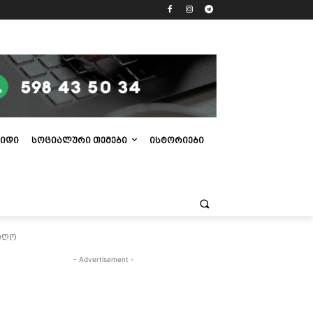
ᲘᲓᲘ
ᲡᲝᲪᲘᲐᲚᲣᲠᲘ ᲗᲔᲛᲔᲑᲘ
ᲘᲡᲢᲝᲠᲘᲔᲑᲘ
იიღო
- Advertisement -