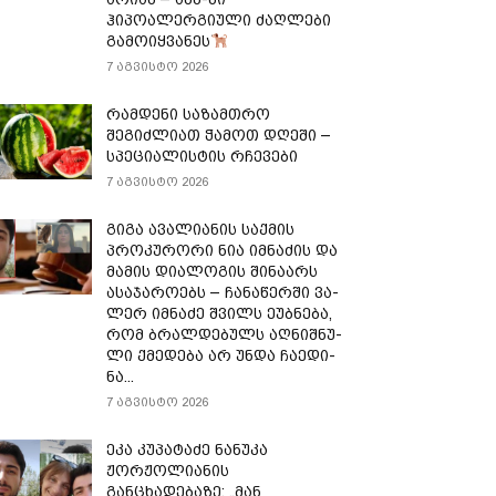
ჰიპოალერგიული ძაღლები
გამოიყვანეს
7 აგვისტო 2026
რამდენი საზამთრო
შეგიძლიათ ჭამოთ დღეში –
სპეციალისტის რჩევები
7 აგვისტო 2026
გიგა ავალიანის საქმის
პროკურორი ნია იმნაძის და
მამის დიალოგის შინაარს
ასაჯაროებს – ჩა­ნა­წერ­ში ვა­
ლერ იმ­ნა­ძე შვილს ეუბ­ნე­ბა,
რომ ბრალ­დე­ბულს აღ­ნიშ­ნუ­
ლი ქმე­დე­ბა არ უნდა ჩა­ე­დი­
ნა...
7 აგვისტო 2026
ეკა კუპატაძე ნანუკა
ჟორჟოლიანის
განცხადებაზე: „მან