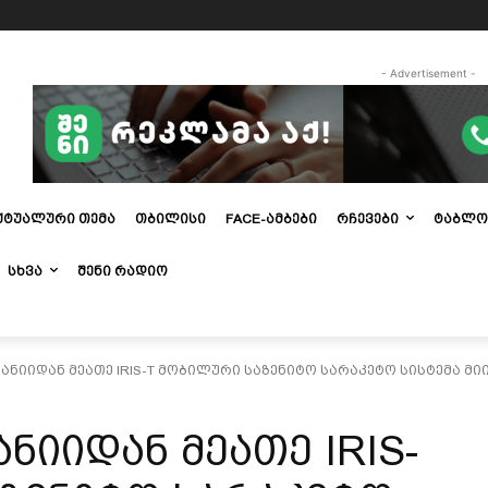
- Advertisement -
ᲥᲢᲣᲐᲚᲣᲠᲘ ᲗᲔᲛᲐ
ᲗᲑᲘᲚᲘᲡᲘ
FACE-ᲐᲛᲑᲔᲑᲘ
ᲠᲩᲔᲕᲔᲑᲘ
ᲢᲐᲑᲚᲝ
ᲡᲮᲕᲐ
ᲨᲔᲜᲘ ᲠᲐᲓᲘᲝ
ანიიდან მეათე IRIS-T მობილური საზენიტო სარაკეტო სისტემა მ
ნიიდან მეათე IRIS-