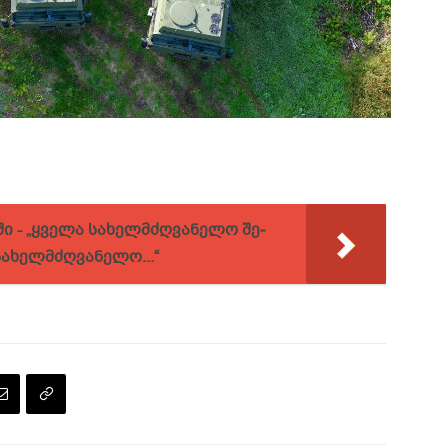
ში - „ყვე­ლა სა­ხელ­მძღვა­ნე­ლო შე­
სა­ხელ­მძღვა­ნე­ლო...“