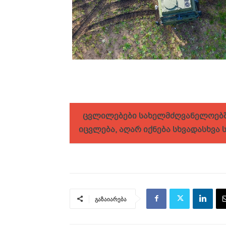
ცვლი­ლე­ბე­ბი სა­ხელ­მძღვა­ნე­ლო­ებ­
იც­ვლე­ბა, აღარ იქ­ნე­ბა სხვა­დას­ხვა 
გაზაიარება