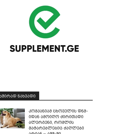
ᲮᲨᲘᲠᲐᲓ ᲜᲐᲮᲕᲐᲓᲘ
კომპანიამ ცხოველის დნმ-
იდან ამოიღო ძირითადი
ალერგენი, რომლის
მატარებლებიც ძაღლები
არიან – აშშ-ში