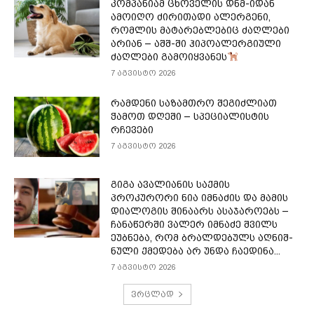
კომპანიამ ცხოველის დნმ-იდან
ამოიღო ძირითადი ალერგენი,
რომლის მატარებლებიც ძაღლები
არიან – აშშ-ში ჰიპოალერგიული
ძაღლები გამოიყვანეს
7 აგვისტო 2026
რამდენი საზამთრო შეგიძლიათ
ჭამოთ დღეში – სპეციალისტის
რჩევები
7 აგვისტო 2026
გიგა ავალიანის საქმის
პროკურორი ნია იმნაძის და მამის
დიალოგის შინაარს ასაჯაროებს –
ჩა­ნა­წერ­ში ვა­ლერ იმ­ნა­ძე შვილს
ეუბ­ნე­ბა, რომ ბრალ­დე­ბულს აღ­ნიშ­
ნუ­ლი ქმე­დე­ბა არ უნდა ჩა­ე­დი­ნა...
7 აგვისტო 2026
ვრცლად