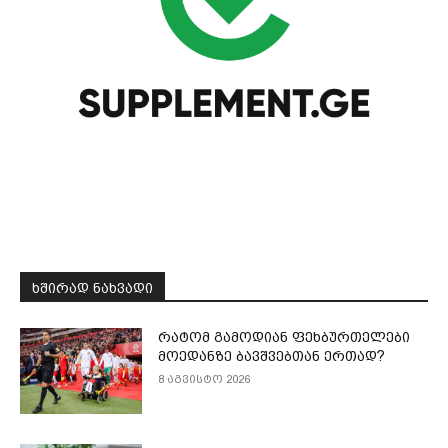
ᲮᲨᲘᲠᲐᲓ ᲜᲐᲮᲕᲐᲓᲘ
რატომ გამოდიან ფეხბურთელები
მოედანზე ბავშვებთან ერთად?
8 აგვისტო 2026