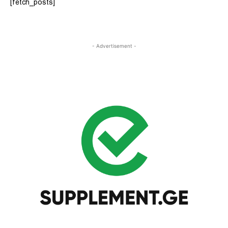
[fetch_posts]
- Advertisement -