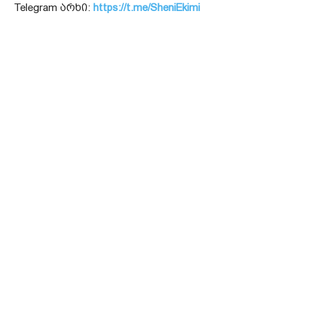
Telegram არხი:
https://t.me/SheniEkimi