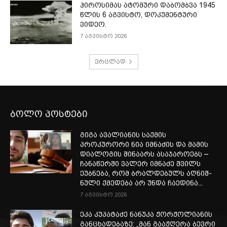
ჰიროსიმას ატომური დაბომბვა 1945
წლის 6 აგვისტო, დოკუმენტური
ვიდეო.
7 აგვისტო 2026
ვრცლად
ბოლო პოსტები
გიგა ავალიანის საქმის
პროკურორი ნია იმნაძის და მამის
დიალოგის შინაარს ასაჯაროებს –
ჩა­ნა­წერ­ში ვა­ლერ იმ­ნა­ძე შვილს
ეუბ­ნე­ბა, რომ ბრალ­დე­ბულს აღ­ნიშ­
ნუ­ლი ქმე­დე­ბა არ უნდა ჩა­ე­დი­ნა...
7 აგვისტო 2026
ეკა კუპატაძე ნანუკა ჟორჟოლიანის
განცხადებაზე: „მან გააჟღერა ბევრი