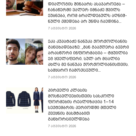
დიალოგის შინაარს ასაჯაროებს –
ჩა­ნა­წერ­ში ვა­ლერ იმ­ნა­ძე შვილს
ეუბ­ნე­ბა, რომ ბრალ­დე­ბულს აღ­ნიშ­
ნუ­ლი ქმე­დე­ბა არ უნდა ჩა­ე­დი­ნა...
7 აგვისტო 2026
ეკა კუპატაძე ნანუკა ჟორჟოლიანის
განცხადებაზე: „მან გააჟღერა ბევრი
არასწორი ინფორმაცია – ტყუილია
ეგ ყველაფერი. სულ არ მცალია
ახლა მე ნანუკა ჟორჟოლიანისთვის.
სამყარო ჩამოქცეული...
7 აგვისტო 2026
პირველი კლასის
მოსწავლეებისთვის სასკოლი
ფორმების რეალიზაცია 1–14
სექტემბრის პერიოდში მთელი
ქვეყნის მასშტაბით
განხორციელდება
7 აგვისტო 2026