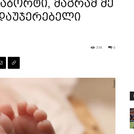
 აბორტი, მაგრამ მე
 დაუჯერებელი
374
0