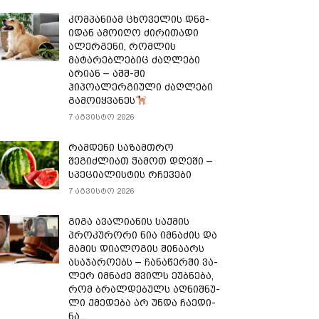
კომპანიამ ცხოველის დნმ-
იდან ამოიღო ძირითადი
ალერგენი, რომლის
მატარებლებიც ძაღლები
არიან – აშშ-ში
ჰიპოალერგიული ძაღლები
გამოიყვანეს
7 აგვისტო 2026
რამდენი საზამთრო
შეგიძლიათ ჭამოთ დღეში –
სპეციალისტის რჩევები
7 აგვისტო 2026
გიგა ავალიანის საქმის
პროკურორი ნია იმნაძის და
მამის დიალოგის შინაარს
ასაჯაროებს – ჩა­ნა­წერ­ში ვა­
ლერ იმ­ნა­ძე შვილს ეუბ­ნე­ბა,
რომ ბრალ­დე­ბულს აღ­ნიშ­ნუ­
ლი ქმე­დე­ბა არ უნდა ჩა­ე­დი­
ნა...