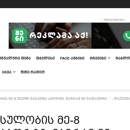
- Advertisement -
ᲥᲢᲣᲐᲚᲣᲠᲘ ᲗᲔᲛᲐ
ᲗᲑᲘᲚᲘᲡᲘ
FACE-ᲐᲛᲑᲔᲑᲘ
ᲠᲩᲔᲕᲔᲑᲘ
ᲢᲐᲑᲚᲝ
ᲡᲮᲕᲐ
ᲨᲔᲜᲘ ᲠᲐᲓᲘᲝ
ის მე-8 თვეში გაიკეთა აბორტი, მაგრამ მე გადავრჩი...“ - დაუჯ
სულობის მე-8