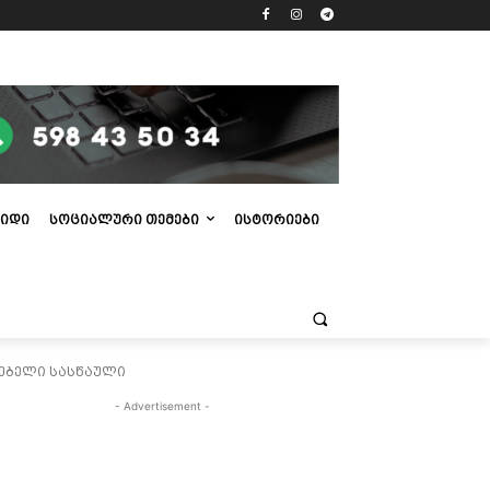
ᲘᲓᲘ
ᲡᲝᲪᲘᲐᲚᲣᲠᲘ ᲗᲔᲛᲔᲑᲘ
ᲘᲡᲢᲝᲠᲘᲔᲑᲘ
ერებელი სასწაული
- Advertisement -