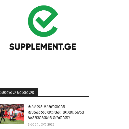
ᲮᲨᲘᲠᲐᲓ ᲜᲐᲮᲕᲐᲓᲘ
რატომ გამოდიან
ფეხბურთელები მოედანზე
ბავშვებთან ერთად?
8 აგვისტო 2026