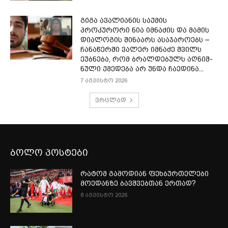
გიგა ავალიანის საქმის
პროკურორი ნია იმნაძის და მამის
დიალოგის შინაარს ასაჯაროებს –
ჩა­ნა­წერ­ში ვა­ლერ იმ­ნა­ძე შვილს
ეუბ­ნე­ბა, რომ ბრალ­დე­ბულს აღ­ნიშ­
ნუ­ლი ქმე­დე­ბა არ უნდა ჩა­ე­დი­ნა...
7 აგვისტო 2026
ვრცლად
ბოლო პოსტები
რატომ გამოდიან ფეხბურთელები
მოედანზე ბავშვებთან ერთად?
8 აგვისტო 2026