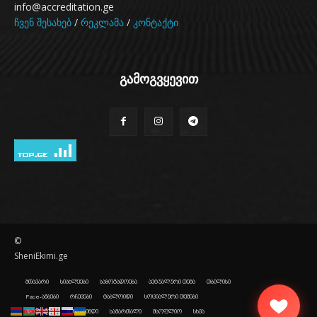
info@accreditation.ge
ჩვენ შესახებ
/
რეკლამა
/
კონტაქტი
გამოგვყევით
©
SheniEkimi.ge
მთავარი
სიახლეები
საზოგადოება
აქტუალური თემა
თბილისი
Face-ამბები
რჩევები
ტაბლოიდი
სოციალური თემები
ისტორიები
შენი ამინდი
სამართალი
მსოფლიო
სხვა