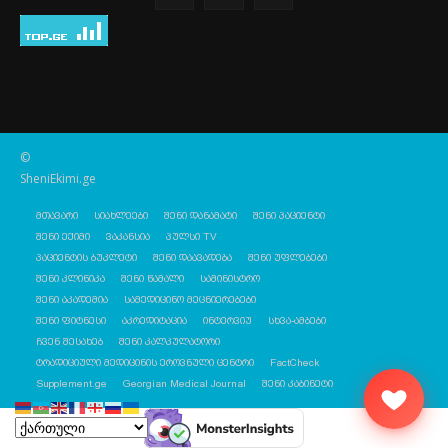
©
SheniEkimi.ge
მთავარი
სიახლეები
შენი დანამატი
შენი პაციენტი
შენი ექიმი
ვაკანსია
პულსი TV
პაციენტის ბუკლეტი
შენი დაავადება
შენი უფლებები
შენი კლინიკა
შენი წამალი
სამინისტრო
შენი აკადემია
სამედიცინო მეცნიერებები
შენი ფიტნესი
აკრედიტაცია
ინტერვიუ
სხვა-ამბები
ჩვენ შესახებ
შენი კალკულატორი
ტრადიციული მედიცინის ეროვნული ცენტრი
FactCheck
Supplement.ge
Georgian Medical Journal
შენი კაბინეტი