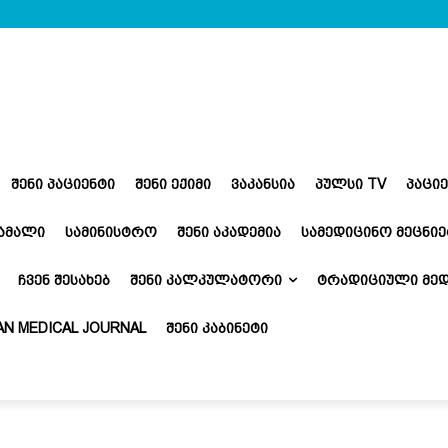
ᲨᲔᲜᲘ ᲞᲐᲪᲘᲔᲜᲢᲘ
ᲨᲔᲜᲘ ᲔᲥᲘᲛᲘ
ᲕᲐᲙᲐᲜᲡᲘᲐ
ᲞᲣᲚᲡᲘ TV
ᲞᲐᲪᲘ
ᲬᲐᲛᲐᲚᲘ
ᲡᲐᲛᲘᲜᲘᲡᲢᲠᲝ
ᲨᲔᲜᲘ ᲐᲙᲐᲓᲔᲛᲘᲐ
ᲡᲐᲛᲔᲓᲘᲪᲘᲜᲝ ᲛᲔᲪᲜᲘᲔ
ᲩᲕᲔᲜ ᲨᲔᲡᲐᲮᲔᲑ
ᲨᲔᲜᲘ ᲙᲐᲚᲙᲣᲚᲐᲢᲝᲠᲘ
ᲢᲠᲐᲓᲘᲪᲘᲣᲚᲘ ᲛᲔᲓ
N MEDICAL JOURNAL
ᲨᲔᲜᲘ ᲙᲐᲑᲘᲜᲔᲢᲘ