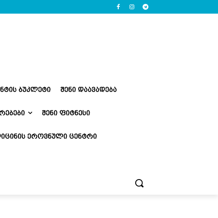
ᲔᲜᲢᲘᲡ ᲑᲣᲙᲚᲔᲢᲘ
ᲨᲔᲜᲘ ᲓᲐᲐᲕᲐᲓᲔᲑᲐ
ᲠᲔᲑᲔᲑᲘ
ᲨᲔᲜᲘ ᲤᲘᲢᲜᲔᲡᲘ
ᲘᲪᲘᲜᲘᲡ ᲔᲠᲝᲕᲜᲣᲚᲘ ᲪᲔᲜᲢᲠᲘ