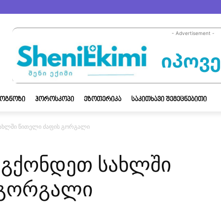
- Advertisement -
ᲝᲒᲜᲝᲖᲘ
ᲰᲝᲠᲝᲡᲙᲝᲞᲘ
ᲔᲖᲝᲗᲔᲠᲘᲙᲐ
ᲡᲐᲙᲘᲗᲮᲐᲕᲘ ᲨᲔᲛᲔᲪᲜᲔᲑᲘᲗᲘ
სახლში წითელი ძაფის გორგალი
ა გქონდეთ სახლში
 გორგალი