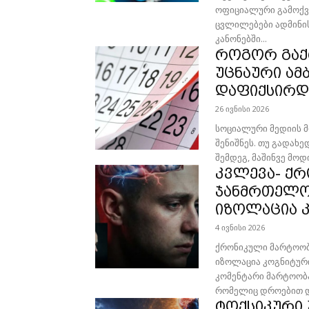
ოფიციალური გამოქვეყნებ
ცვლილებები ადმინი
კანონებში...
როგორ გაქ
უცნაური ამ
დაფიქსირდ
26 ივნისი 2026
სოციალური მედიის მ
შენიშნეს. თუ გადახე
შემდეგ, მაშინვე მოდი
კვლევა- ქრ
ჯანმრთელო
იზოლაცია კ
4 ივნისი 2026
ქრონიკული მარტოობ
იზოლაცია კოგნიტური
კომენტარი მარტოობა ხშირად აღიქმება როგორც ემოციური მდგომარეობა,
რომელიც დროებით დი
ტოქსიკური