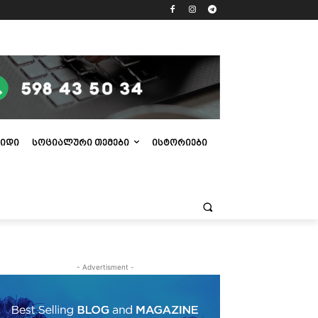
ᲘᲓᲘ
ᲡᲝᲪᲘᲐᲚᲣᲠᲘ ᲗᲔᲛᲔᲑᲘ
ᲘᲡᲢᲝᲠᲘᲔᲑᲘ
- Advertisment -