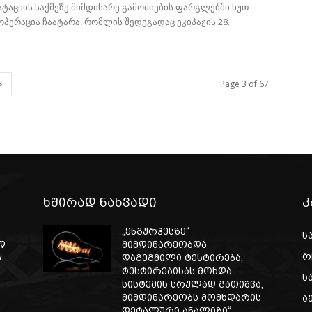
ტაციის საქმეზე მიმდინარე გამოძიების ფარგლებში ხუთ
ოპერაცია ჩაატარა, რომლის შედეგადაც ეკიპაჟის 28...
Page 3 of 67
ხშირად ნახვადი
კ
„ენგურჰესზე“
ს
დ
მიმდინარეობდა
რ
ს
დაგეგმილი ტესტირება,
ტესტირებისას მოხდა
ს
სისტემის სრულად გათიშვა,
მიმდინარეობს მომხდარის
ა
დეტალური ანალიზი“