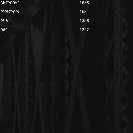
იახლეები
1688
სოფლიო
1551
უფრა
1358
ქიმი
1292