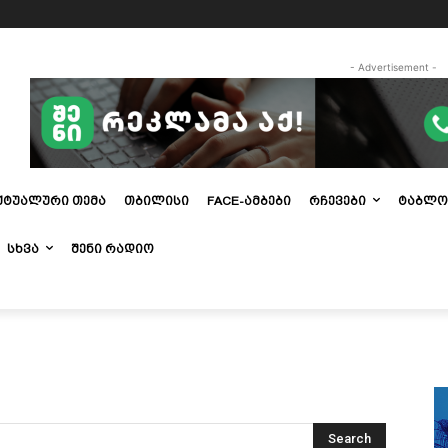
- Advertisement -
ᲥᲢᲣᲐᲚᲣᲠᲘ ᲗᲔᲛᲐ
ᲗᲑᲘᲚᲘᲡᲘ
FACE-ᲐᲛᲑᲔᲑᲘ
ᲠᲩᲔᲕᲔᲑᲘ
ᲢᲐᲑᲚᲝ
ᲡᲮᲕᲐ
ᲨᲔᲜᲘ ᲠᲐᲓᲘᲝ
Search