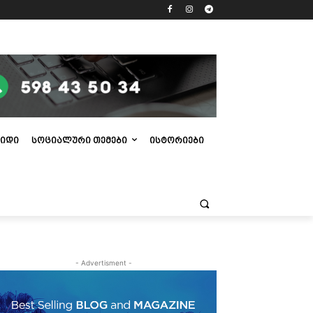
ᲘᲓᲘ
ᲡᲝᲪᲘᲐᲚᲣᲠᲘ ᲗᲔᲛᲔᲑᲘ
ᲘᲡᲢᲝᲠᲘᲔᲑᲘ
- Advertisment -