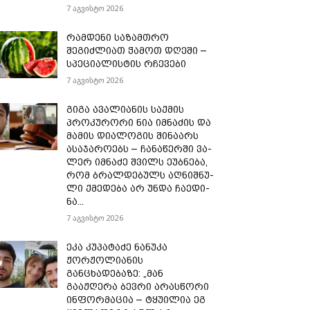
7 აგვისტო 2026
რამდენი საზამთრო
შეგიძლიათ ჭამოთ დღეში –
სპეციალისტის რჩევები
7 აგვისტო 2026
გიგა ავალიანის საქმის
პროკურორი ნია იმნაძის და
მამის დიალოგის შინაარს
ასაჯაროებს – ჩა­ნა­წერ­ში ვა­
ლერ იმ­ნა­ძე შვილს ეუბ­ნე­ბა,
რომ ბრალ­დე­ბულს აღ­ნიშ­ნუ­
ლი ქმე­დე­ბა არ უნდა ჩა­ე­დი­
ნა...
7 აგვისტო 2026
ეკა კუპატაძე ნანუკა
ჟორჟოლიანის
განცხადებაზე: „მან
გააჟღერა ბევრი არასწორი
ინფორმაცია – ტყუილია ეგ