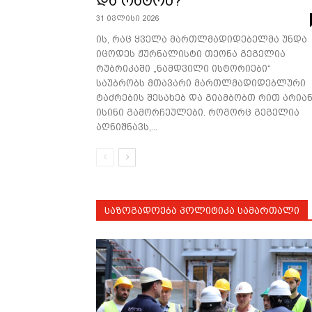
და რატომ?
31 ივლისი 2026
ის, რაც ყველა მართლმადიდებელმა უნდა
იცოდეს ჟურნალისტი თეონა გეგელია
რუბრიკაში „ნამდვილი ისტორიები“
საუბრობს მთავარი მართლმადიდებლური
ტაძრების შესახებ და გიამბობთ რით არია
ისინი გამორჩეულები. როგორც გეგელია
აღნიშნავს,...
ᲡᲐᲖᲝᲒᲐᲓᲝᲔᲑᲐ ᲞᲝᲚᲘᲢᲘᲙᲐ ᲡᲐᲛᲐᲠᲗᲐᲚᲘ