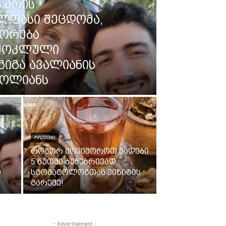
ს არის
ლფასი შეცდომა,
ორება
-მოკლული
გიგა ავალიანის
ჟოლიანს
ᲠᲩᲔᲕᲔᲑᲘ
როგორ მოვიშოროთ ნადები
5 წუთში ბუნებრივად
ი
სტომატოლოგთან ვიზიტის
გარეშე!
- Advertisement -