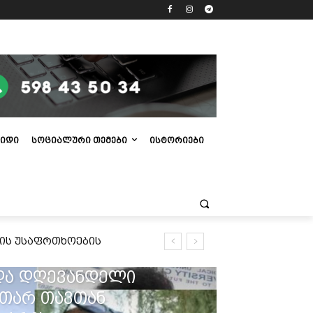
ᲘᲓᲘ
ᲡᲝᲪᲘᲐᲚᲣᲠᲘ ᲗᲔᲛᲔᲑᲘ
ᲘᲡᲢᲝᲠᲘᲔᲑᲘ
მის უსაფრთხოების
და დღევანდელი
უთარ თავთან