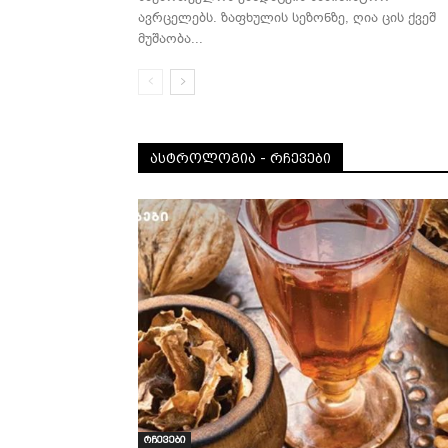
ავრცელებს. ზაფხულის სეზონზე, ღია ცის ქვეშ
მუშაობა...
ᲐᲡᲢᲠᲝᲚᲝᲒᲘᲐ - ᲠᲩᲔᲕᲔᲑᲘ
რჩევები