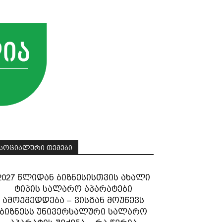
ᲡᲝᲪᲘᲐᲚᲣᲠᲘ ᲗᲔᲛᲔᲑᲘ
2027 წლიდან ბიზნესისთვის ახალი
ტიპის სალარო აპარატები
ამოქმედდება – ვისგან მოუწევს
ბიზნესს უნივერსალური სალარო