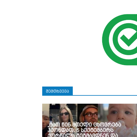
ᲨᲔᲛᲗᲮᲕᲔᲕᲐ
„მათ წინ მთელი ცხოვრება
ჰქონდათ. 5 სექტემბერს
ქორწილს გეგმავდნენ და