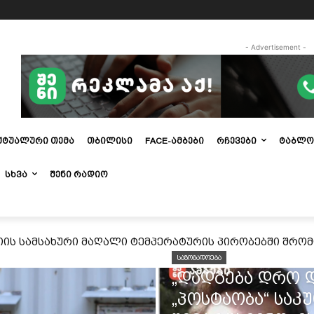
- Advertisement -
ᲥᲢᲣᲐᲚᲣᲠᲘ ᲗᲔᲛᲐ
ᲗᲑᲘᲚᲘᲡᲘ
FACE-ᲐᲛᲑᲔᲑᲘ
ᲠᲩᲔᲕᲔᲑᲘ
ᲢᲐᲑᲚᲝ
ᲡᲮᲕᲐ
ᲨᲔᲜᲘ ᲠᲐᲓᲘᲝ
იის სამსახური მაღალი ტემპერატურის პირობებში შრო
ტორინგს მთელი ქვეყნის მასშტაბით ახორციელებს
ᲡᲐᲖᲝᲒᲐᲓᲝᲔᲑᲐ
„დადგება დრო 
„პოსტაობა“ საკ