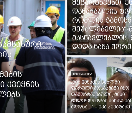
შეგარცხვენთ, ე
დანაშაულის ტო
რომლის გამოსწ
შეუძლებელია“
მასწავლებლის, 
სამსახური
დედა ნანა ჟორ
რის
მების
ᲡᲐᲖᲝᲒᲐᲓᲝᲔᲑᲐ
„ნია იმნაძის სახლში
 ქვეყნის
ფარული მოსასმენი იყო
ელებს
დამონტაჟებული, მისი
ტელეფონიდან მასალებ
აღდგა…“ – ეკა კუპატაძე