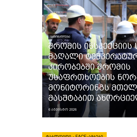
ᲡᲐᲖᲝᲒᲐᲓᲝᲔᲑᲐ
შრომის ინსპექციის 
მაღალი ტემპერატუ
პირობებში შრომის
უსაფრთხოების ნორ
მონიტორინგს მთელი
მასშტაბით ახორცი
6 აგვისტო 2026
ᲢᲐᲑᲚᲝᲘᲓᲘ - FACE-ᲐᲛᲑᲔᲑᲘ