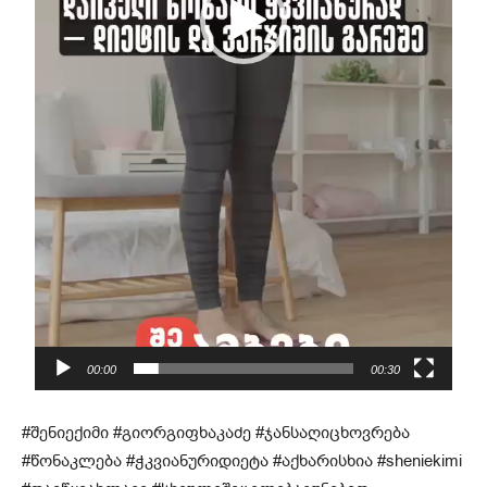
ლ
ი
00:00
00:30
#შენიექიმი #გიორგიფხაკაძე #ჯანსაღიცხოვრება
#წონაკლება #ჭკვიანურიდიეტა #აქხარისხია #sheniekimi