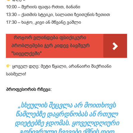
10:00 – შვრიის ფაფა რძით, ბანანი
13:30 – ქათმის სტეიკი, სალათი ზეითუნის ზეთით
17:30 – ხაჭო, კივი ან მწვანე ვაშლი
როგორ ვლინდება ფსიქიკური
პრობლემები ჯერ კიდევ ბავშვურ
"სიცელქეში"
ყოველ დღე: მეტი წყალი, არანაირი შაქრიანი
სასმელი!
პროფესორის რჩევა:
„ᲡᲮᲔᲣᲚᲘᲡ ᲨᲔᲪᲕᲚᲐ ᲐᲠ ᲛᲝᲘᲗᲮᲝᲕᲡ
ᲬᲐᲛᲚᲔᲑᲖᲔ ᲓᲐᲧᲠᲓᲜᲝᲑᲐᲡ ᲐᲜ ᲠᲗᲣᲚ
ᲓᲘᲔᲢᲔᲑᲖᲔ ᲯᲓᲝᲛᲐᲡ. ᲧᲝᲕᲔᲚᲓᲦᲘᲣᲠᲘ
ᲒᲝᲜᲘᲕᲠᲣᲚᲘ ᲩᲕᲔᲕᲔᲑᲘ ᲥᲛᲜᲘᲡ ᲓᲘᲓ