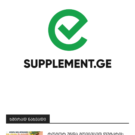
ᲮᲨᲘᲠᲐᲓ ᲜᲐᲮᲕᲐᲓᲘ
როგორ უნდა მოვიქცეთ ფუტკრის,