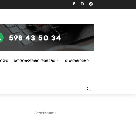
ᲘᲓᲘ
ᲡᲝᲪᲘᲐᲚᲣᲠᲘ ᲗᲔᲛᲔᲑᲘ
ᲘᲡᲢᲝᲠᲘᲔᲑᲘ
- Advertisement -