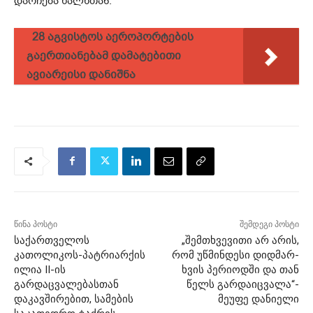
დარჩება ხალხთან.
28 აგვისტოს აეროპორტების
გაერთიანებამ დამატებითი
ავიარეისი დანიშნა
წინა პოსტი
შემდეგი პოსტი
საქართველოს
„შემ­თხვე­ვი­თი არ არის,
კათოლიკოს-პატრიარქის
რომ უწ­მინ­დე­სი დიდ­მარ­
ილია II-ის
ხვის პე­რი­ოდ­ში და თან
გარდაცვალებასთან
წელს გარ­და­იც­ვა­ლა“-
დაკავშირებით, სამების
მეუფე დანიელი