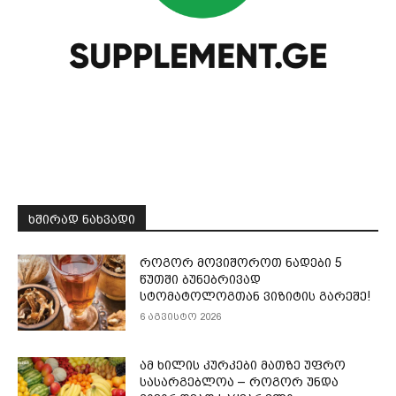
ᲮᲨᲘᲠᲐᲓ ᲜᲐᲮᲕᲐᲓᲘ
როგორ მოვიშოროთ ნადები 5
წუთში ბუნებრივად
სტომატოლოგთან ვიზიტის გარეშე!
6 აგვისტო 2026
ამ ხილის კურკები მათზე უფრო
სასარგებლოა – როგორ უნდა