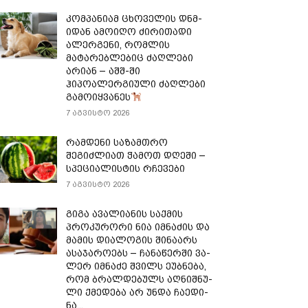
კომპანიამ ცხოველის დნმ-
იდან ამოიღო ძირითადი
ალერგენი, რომლის
მატარებლებიც ძაღლები
არიან – აშშ-ში
ჰიპოალერგიული ძაღლები
გამოიყვანეს
7 აგვისტო 2026
რამდენი საზამთრო
შეგიძლიათ ჭამოთ დღეში –
სპეციალისტის რჩევები
7 აგვისტო 2026
გიგა ავალიანის საქმის
პროკურორი ნია იმნაძის და
მამის დიალოგის შინაარს
ასაჯაროებს – ჩა­ნა­წერ­ში ვა­
ლერ იმ­ნა­ძე შვილს ეუბ­ნე­ბა,
რომ ბრალ­დე­ბულს აღ­ნიშ­ნუ­
ლი ქმე­დე­ბა არ უნდა ჩა­ე­დი­
ნა...