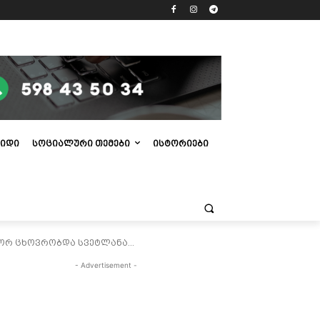
ᲘᲓᲘ
ᲡᲝᲪᲘᲐᲚᲣᲠᲘ ᲗᲔᲛᲔᲑᲘ
ᲘᲡᲢᲝᲠᲘᲔᲑᲘ
ორ ცხოვრობდა სვეტლანა...
- Advertisement -