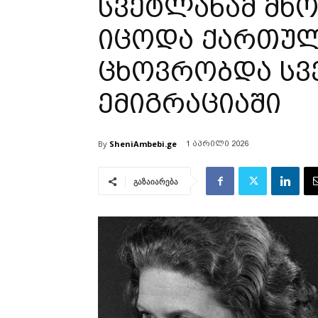
სვეტლანამ მხ
იცოდა­ ქართუ
ცხოვრობდა სვ
ემიგრაციაში
By
SheniAmbebi.ge
1 აპრილი 2026
გაზაიარება