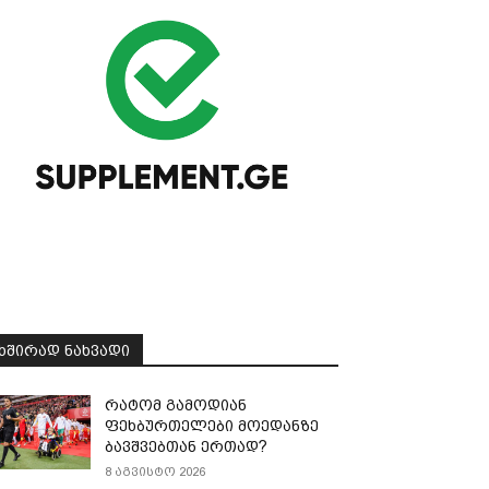
ᲮᲨᲘᲠᲐᲓ ᲜᲐᲮᲕᲐᲓᲘ
რატომ გამოდიან
ფეხბურთელები მოედანზე
ბავშვებთან ერთად?
8 აგვისტო 2026