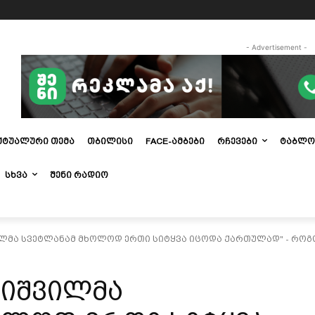
- Advertisement -
ᲥᲢᲣᲐᲚᲣᲠᲘ ᲗᲔᲛᲐ
ᲗᲑᲘᲚᲘᲡᲘ
FACE-ᲐᲛᲑᲔᲑᲘ
ᲠᲩᲔᲕᲔᲑᲘ
ᲢᲐᲑᲚᲝ
ᲡᲮᲕᲐ
ᲨᲔᲜᲘ ᲠᲐᲓᲘᲝ
ლმა სვეტლანამ მხოლოდ ერთი სიტყვა იცოდა­ ქართულად" - როგ
ლიშვილმა