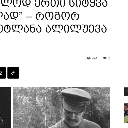
ოლოდ ერთი სიტყვა
ლად” – როგორ
ეტლანა ალილუევა
424
0