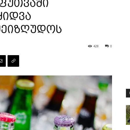
ეფუთვაში
ყიდვა
შეიზღუდოს
428
0