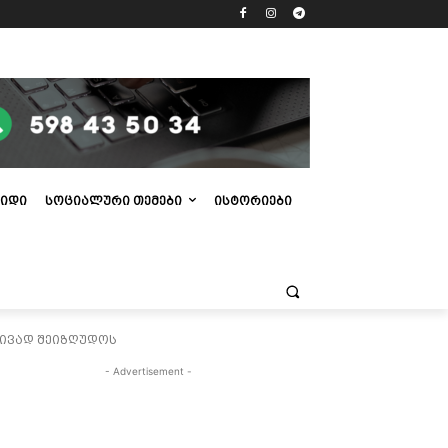
ᲘᲓᲘ
ᲡᲝᲪᲘᲐᲚᲣᲠᲘ ᲗᲔᲛᲔᲑᲘ
ᲘᲡᲢᲝᲠᲘᲔᲑᲘ
რივად შეიზღუდოს
- Advertisement -