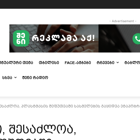
- Advertisement -
ᲥᲢᲣᲐᲚᲣᲠᲘ ᲗᲔᲛᲐ
ᲗᲑᲘᲚᲘᲡᲘ
FACE-ᲐᲛᲑᲔᲑᲘ
ᲠᲩᲔᲕᲔᲑᲘ
ᲢᲐᲑᲚᲝ
ᲡᲮᲕᲐ
ᲨᲔᲜᲘ ᲠᲐᲓᲘᲝ
ესაძლოა, პლასტმასის შეფუთვაში სასმელების გაყიდვა ეტაპობ
, შესაძლოა,