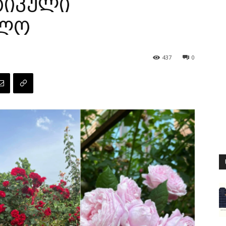
ტიკული
ელო
437
0