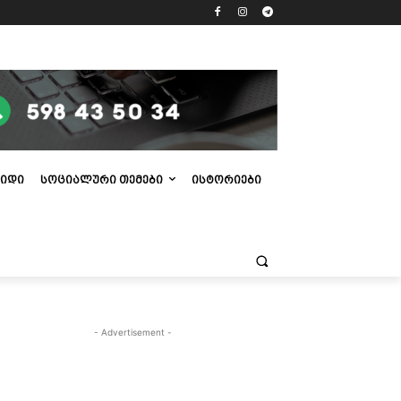
ᲘᲓᲘ
ᲡᲝᲪᲘᲐᲚᲣᲠᲘ ᲗᲔᲛᲔᲑᲘ
ᲘᲡᲢᲝᲠᲘᲔᲑᲘ
- Advertisement -