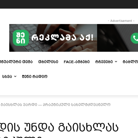
- Advertisement -
ᲥᲢᲣᲐᲚᲣᲠᲘ ᲗᲔᲛᲐ
ᲗᲑᲘᲚᲘᲡᲘ
FACE-ᲐᲛᲑᲔᲑᲘ
ᲠᲩᲔᲕᲔᲑᲘ
ᲢᲐᲑᲚᲝ
ᲡᲮᲕᲐ
ᲨᲔᲜᲘ ᲠᲐᲓᲘᲝ
 გაისხლას ვარდი — პრაქტიკული სახელმძღვანელო
ის უნდა გაისხლას