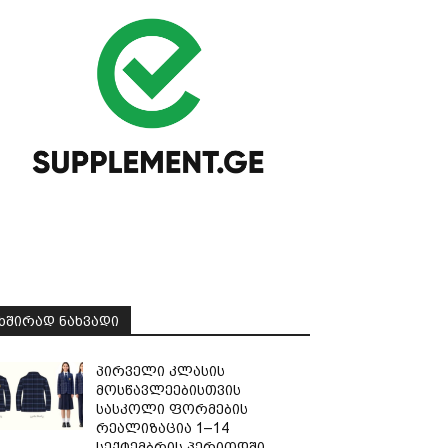
ᲮᲨᲘᲠᲐᲓ ᲜᲐᲮᲕᲐᲓᲘ
პირველი კლასის
მოსწავლეებისთვის
სასკოლი ფორმების
რეალიზაცია 1–14
სექტემბრის პერიოდში