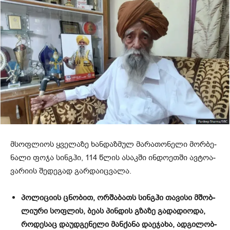
მსოფ­ლი­ოს ყვე­ლა­ზე ხან­დაზ­მულ მა­რა­თო­ნე­ლი მორ­ბე­
ნა­ლი ფოჯა სინ­გჰი, 114 წლის ასაკ­ში ინ­დო­ეთ­ში ავ­ტო­ა­
ვა­რი­ის შე­დე­გად გარ­და­იც­ვა­ლა.
პო­ლი­ცი­ის ცნო­ბით, ორ­შა­ბათს სინ­გჰი თა­ვი­სი მშობ­
ლი­უ­რი სოფ­ლის, ბეას პინ­დის გზა­ზე გა­და­დი­ო­და,
რო­დე­საც და­უდ­გე­ნე­ლი მან­ქა­ნა და­ე­ჯა­ხა, ად­გი­ლობ­