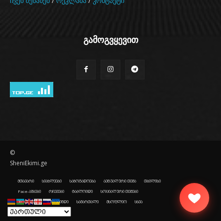
ჩვენ შესახებ
/
რეკლამა
/
კონტაქტი
გამოგვყევით
©
SheniEkimi.ge
მთავარი
სიახლეები
საზოგადოება
აქტუალური თემა
თბილისი
Face-ამბები
რჩევები
ტაბლოიდი
სოციალური თემები
ისტორიები
შენი ამინდი
სამართალი
მსოფლიო
სხვა
შენი რადიო