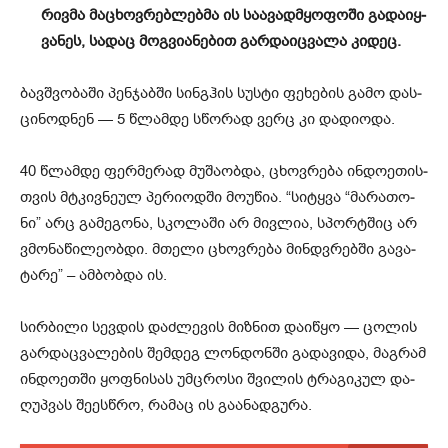
რივ­მა მა­ცხოვ­რებ­ლებ­მა ის სა­ა­ვად­მყო­ფო­ში გა­და­იყ­
ვა­ნეს, სა­დაც მოგ­ვი­ა­ნე­ბით გარ­და­იც­ვა­ლა კი­დეც.
ბავ­შვო­ბა­ში პენ­ჯაბ­ში სინ­გჰის სუს­ტი ფე­ხე­ბის გამო დას­
ცი­ნოდ­ნენ — 5 წლამ­დე სწო­რად ვერც კი და­დი­ო­და.
40 წლამ­დე ფერ­მე­რად მუ­შა­ობ­და, ცხოვ­რე­ბა ინ­დო­ე­თის­
თვის მტკივ­ნე­ულ პე­რი­ოდ­ში მო­უ­წია. “სი­ტყვა “მა­რა­თო­
ნი” არც გა­მე­გო­ნა, სკო­ლა­ში არ მივ­ლია, სპორ­ტშიც არ
ვმო­ნა­წი­ლე­ობ­დი. მთე­ლი ცხოვ­რე­ბა მინ­დვ­რებ­ში გა­ვა­
ტა­რე” – ამ­ბობ­და ის.
სირ­ბი­ლი სევ­დის დაძ­ლე­ვის მიზ­ნით და­ი­წყო — ცო­ლის
გარ­დაც­ვა­ლე­ბის შემ­დეგ ლონ­დონ­ში გა­და­ვი­და, მაგ­რამ
ინ­დო­ეთ­ში ყოფ­ნი­სას უმ­ცრო­სი შვი­ლის ტრა­გი­კულ და­
ღუპ­ვას შე­ეს­წრო, რა­მაც ის გა­ა­ნად­გუ­რა.