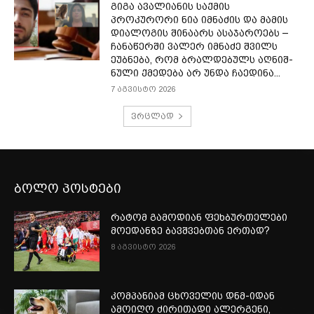
გიგა ავალიანის საქმის
პროკურორი ნია იმნაძის და მამის
დიალოგის შინაარს ასაჯაროებს –
ჩა­ნა­წერ­ში ვა­ლერ იმ­ნა­ძე შვილს
ეუბ­ნე­ბა, რომ ბრალ­დე­ბულს აღ­ნიშ­
ნუ­ლი ქმე­დე­ბა არ უნდა ჩა­ე­დი­ნა...
7 აგვისტო 2026
ვრცლად
ბოლო პოსტები
რატომ გამოდიან ფეხბურთელები
მოედანზე ბავშვებთან ერთად?
8 აგვისტო 2026
კომპანიამ ცხოველის დნმ-იდან
ამოიღო ძირითადი ალერგენი,