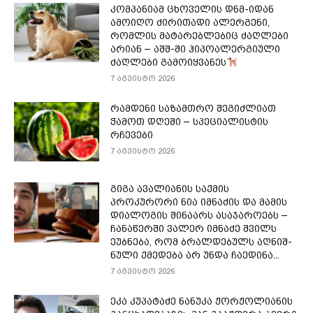
კომპანიამ ცხოველის დნმ-იდან
ამოიღო ძირითადი ალერგენი,
რომლის მატარებლებიც ძაღლები
არიან – აშშ-ში ჰიპოალერგიული
ძაღლები გამოიყვანეს
7 აგვისტო 2026
რამდენი საზამთრო შეგიძლიათ
ჭამოთ დღეში – სპეციალისტის
რჩევები
7 აგვისტო 2026
გიგა ავალიანის საქმის
პროკურორი ნია იმნაძის და მამის
დიალოგის შინაარს ასაჯაროებს –
ჩა­ნა­წერ­ში ვა­ლერ იმ­ნა­ძე შვილს
ეუბ­ნე­ბა, რომ ბრალ­დე­ბულს აღ­ნიშ­
ნუ­ლი ქმე­დე­ბა არ უნდა ჩა­ე­დი­ნა...
7 აგვისტო 2026
ეკა კუპატაძე ნანუკა ჟორჟოლიანის