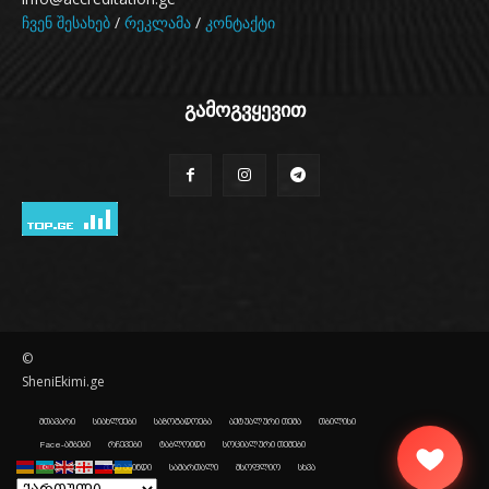
ჩვენ შესახებ
/
რეკლამა
/
კონტაქტი
გამოგვყევით
©
SheniEkimi.ge
მთავარი
სიახლეები
საზოგადოება
აქტუალური თემა
თბილისი
Face-ამბები
რჩევები
ტაბლოიდი
სოციალური თემები
ისტორიები
შენი ამინდი
სამართალი
მსოფლიო
სხვა