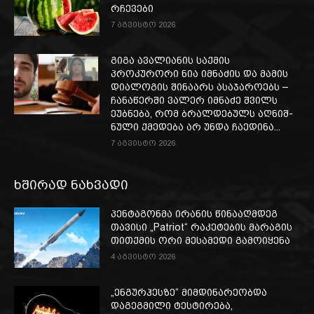
რჩევები
7 აგვისტო 2026
გიგა ავალიანის საქმის
პროკურორი ნია იმნაძის და მამის
დიალოგის შინაარს ასაჯაროებს –
ჩა­ნა­წერ­ში ვა­ლერ იმ­ნა­ძე შვილს
ეუბ­ნე­ბა, რომ ბრალ­დე­ბულს აღ­ნიშ­
ნუ­ლი ქმე­დე­ბა არ უნდა ჩა­ე­დი­ნა...
7 აგვისტო 2026
ხშირად ნახვადი
პენტაგონმა ირანის წინააღმდეგ
თავისი „Patriot“ რაკეტების მარაგის
თითქმის ორი მესამედი გამოიყენა
4 აგვისტო 2026
„ენგურჰესზე“ მიმდინარეობდა
დაგეგმილი ტესტირება,