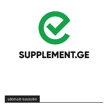
ᲮᲨᲘᲠᲐᲓ ᲜᲐᲮᲕᲐᲓᲘ