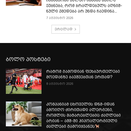
ჩა­ნა­წერ­ში ვა­ლერ იმ­ნა­ძე შვილს
ეუბ­ნე­ბა, რომ ბრალ­დე­ბულს აღ­ნიშ­
ნუ­ლი ქმე­დე­ბა არ უნდა ჩა­ე­დი­ნა...
7 აგვისტო 2026
ვრცლად
ბოლო პოსტები
რატომ გამოდიან ფეხბურთელები
მოედანზე ბავშვებთან ერთად?
8 აგვისტო 2026
კომპანიამ ცხოველის დნმ-იდან
ამოიღო ძირითადი ალერგენი,
რომლის მატარებლებიც ძაღლები
არიან – აშშ-ში ჰიპოალერგიული
ძაღლები გამოიყვანეს