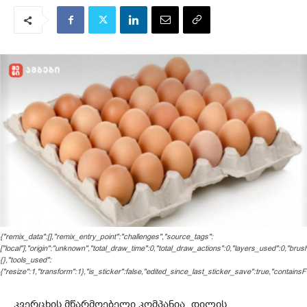
{"remix_data":[],"remix_entry_point":"challenges","source_tags":
["local"],"origin":"unknown","total_draw_time":0,"total_draw_actions":0,"layers_used":0,"bru
{},"tools_used":
{"resize":1,"transform":1},"is_sticker":false,"edited_since_last_sticker_save":true,"containsF
კვერცხის მწარმოებელი კომპანია „დილის