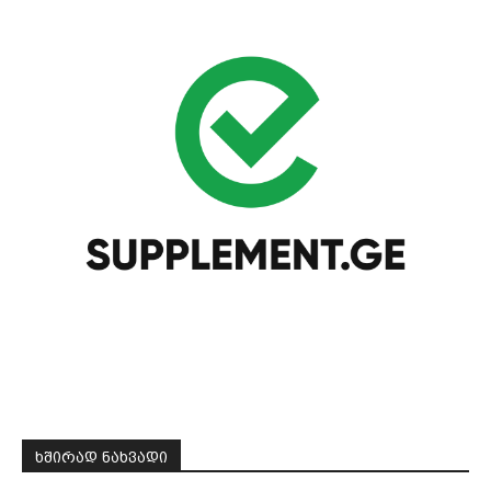
ᲮᲨᲘᲠᲐᲓ ᲜᲐᲮᲕᲐᲓᲘ