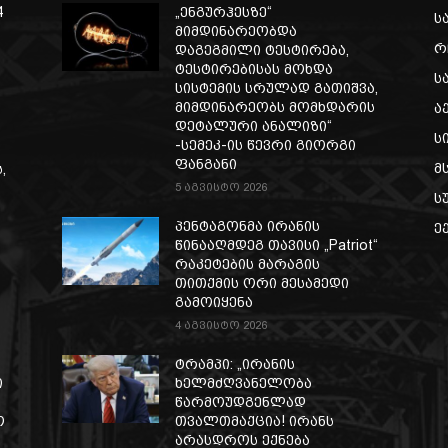
4
„ენგურჰესზე“
ს
მიმდინარეობდა
რ
დაგეგმილი ტესტირება,
ტესტირებისას მოხდა
ს
სისტემის სრულად გათიშვა,
მიმდინარეობს მომხდარის
ა
დეტალური ანალიზი“
ს
-სემეკ-ის წევრი გიორგი
ფანგანი
მ
,
5 აგვისტო 2026
ს
პენტაგონმა ირანის
ე
წინააღმდეგ თავისი „Patriot“
რაკეტების მარაგის
თითქმის ორი მესამედი
გამოიყენა
4 აგვისტო 2026
ტრამპი: „ირანის
ი
ხელმძღვანელობა
წარმოუდგენლად
ო
თვალთმაქცია! ირანს
არასდროს ექნება