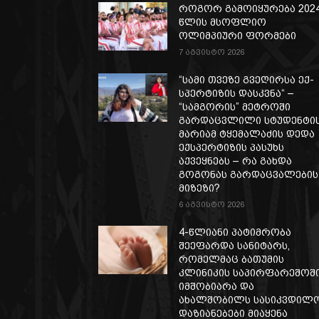
როგორ გამოიყურება 202
წლის მსოფლიო
ოლიმპიური ფორმები
7 აგვისტო 2026
“სამი თვე­ზე გვე­ღირ­სა ექ­
სპერ­ტი­ზის დას­კვნა“ –
“სამგორის” მეტროში
გარდაცვლილი სტუდენტის
მარიამ ტყემალაძის დედა
ექსპერტიზის პასუხს
აქვეყნებს – რა გახდა
გოგონას გარდაცვალების
მიზეზი?
6 აგვისტო 2026
4-წლიანი პატიმრობა
შეეფარდა სანიტარს,
რომელმაც ბათუმის
კლინიკის საპირფარეშოშ
იმშობიარა და
ახალშობილს სასიკვდილ
დაზიანებები მიაყენა