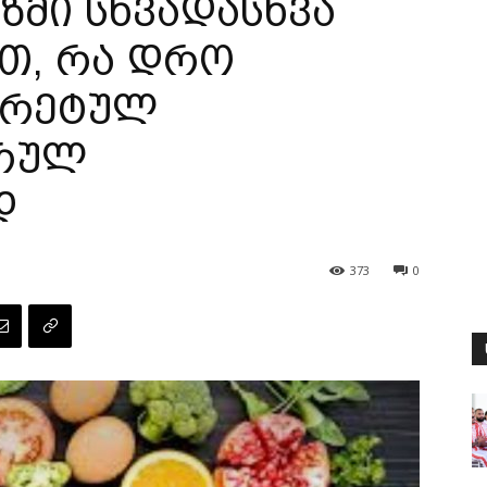
ზმი სხვადასხვა
ეთ, რა დრო
კრეტულ
სრულ
დ
373
0