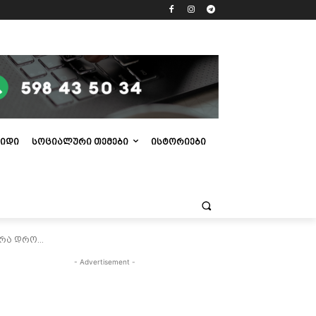
ᲘᲓᲘ
ᲡᲝᲪᲘᲐᲚᲣᲠᲘ ᲗᲔᲛᲔᲑᲘ
ᲘᲡᲢᲝᲠᲘᲔᲑᲘ
რა დრო...
- Advertisement -