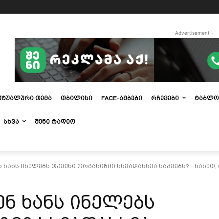
- Advertisement -
ᲥᲢᲣᲐᲚᲣᲠᲘ ᲗᲔᲛᲐ
ᲗᲑᲘᲚᲘᲡᲘ
FACE-ᲐᲛᲑᲔᲑᲘ
ᲠᲩᲔᲕᲔᲑᲘ
ᲢᲐᲑᲚᲝ
ᲡᲮᲕᲐ
ᲨᲔᲜᲘ ᲠᲐᲓᲘᲝ
ხანს ინელებს თქვენი ორგანიზმი სხვადასხვა საკვებს? - ნახეთ, 
ნ ხანს ინელებს