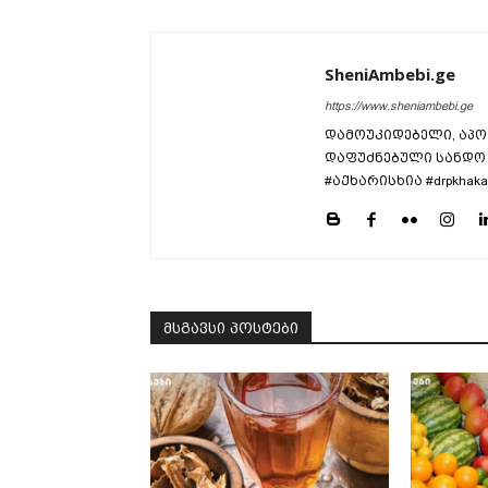
SheniAmbebi.ge
https://www.sheniambebi.ge
დამოუკიდებელი, აპო
დაფუძნებული სანდო 
#აქხარისხია #drpkhaka
მსგავსი პოსტები