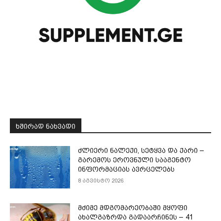
ᲮᲨᲘᲠᲐᲓ ᲜᲐᲮᲕᲐᲓᲘ
ძლიერი ნალექი, სეტყვა და ქარი –
გარემოს ეროვნული სააგენტო
ინფორმაციას ავრცელებს
8 აგვისტო 2026
მძიმე მდგომარეობაში მყოფი
ახალგაზრდა გადაარჩინეს – 41