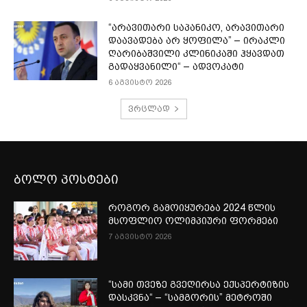
“არავითარი საპანიკო, არავითარი
დაავადება არ ყოფილა” – ირაკლი
ღარიბაშვილი კლინიკაში ჰყავდათ
გადაყვანილი“ – ადვოკატი
6 აგვისტო 2026
ვრცლად
ბოლო პოსტები
როგორ გამოიყურება 2024 წლის
მსოფლიო ოლიმპიური ფორმები
7 აგვისტო 2026
“სამი თვე­ზე გვე­ღირ­სა ექ­სპერ­ტი­ზის
დას­კვნა“ – “სამგორის” მეტროში