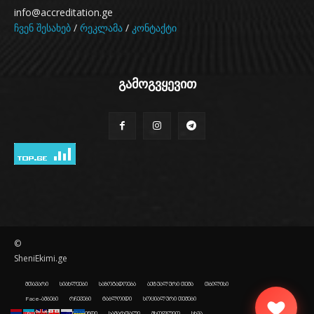
info@accreditation.ge
ჩვენ შესახებ
/
რეკლამა
/
კონტაქტი
გამოგვყევით
©
SheniEkimi.ge
მთავარი
სიახლეები
საზოგადოება
აქტუალური თემა
თბილისი
Face-ამბები
რჩევები
ტაბლოიდი
სოციალური თემები
ისტორიები
შენი ამინდი
სამართალი
მსოფლიო
სხვა