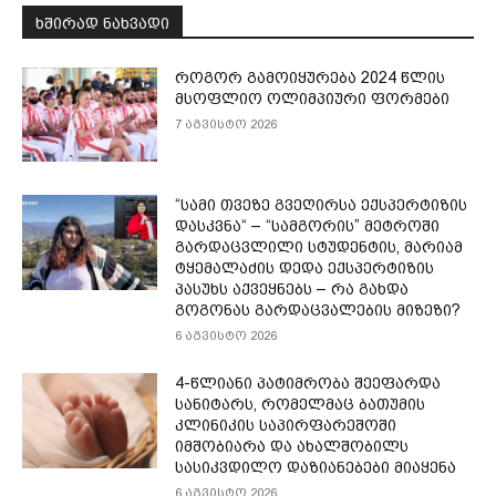
ᲮᲨᲘᲠᲐᲓ ᲜᲐᲮᲕᲐᲓᲘ
როგორ გამოიყურება 2024 წლის
მსოფლიო ოლიმპიური ფორმები
7 აგვისტო 2026
“სამი თვე­ზე გვე­ღირ­სა ექ­სპერ­ტი­ზის
დას­კვნა“ – “სამგორის” მეტროში
გარდაცვლილი სტუდენტის, მარიამ
ტყემალაძის დედა ექსპერტიზის
პასუხს აქვეყნებს – რა გახდა
გოგონას გარდაცვალების მიზეზი?
6 აგვისტო 2026
4-წლიანი პატიმრობა შეეფარდა
სანიტარს, რომელმაც ბათუმის
კლინიკის საპირფარეშოში
იმშობიარა და ახალშობილს
სასიკვდილო დაზიანებები მიაყენა
6 აგვისტო 2026