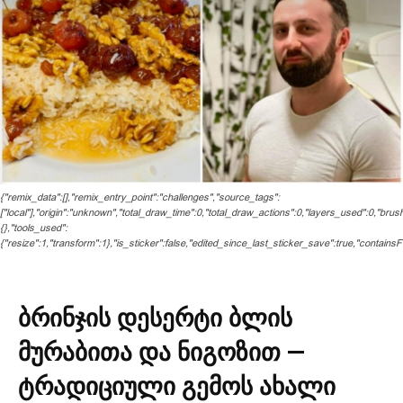
{"remix_data":[],"remix_entry_point":"challenges","source_tags":
["local"],"origin":"unknown","total_draw_time":0,"total_draw_actions":0,"layers_used":0,"bru
{},"tools_used":
{"resize":1,"transform":1},"is_sticker":false,"edited_since_last_sticker_save":true,"containsF
ბრინჯის დესერტი ბლის
მურაბითა და ნიგოზით —
ტრადიციული გემოს ახალი