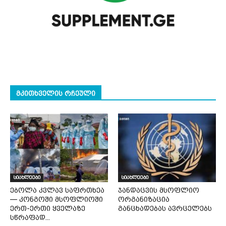
ᲛᲙᲘᲗᲮᲕᲔᲚᲘᲡ ᲠᲩᲔᲣᲚᲘ
სიახლეები
სიახლეები
ებოლა კვლავ საფრთხეა
ჯანდაცვის მსოფლიო
— კონგოში მსოფლიოში
ორგანიზაცია
ერთ-ერთი ყველაზე
განცხადებას ავრცელებს
სწრაფად...