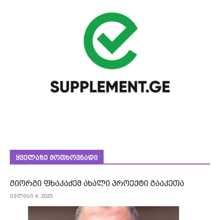
ᲧᲕᲔᲚᲐᲖᲔ ᲛᲝᲗᲮᲝᲕᲜᲐᲓᲘ
გიორგი ფხაკაძემ ახალი პროექტი გააკეთა
ივლისი 4, 2025