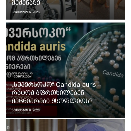
შეძენაზე
აგვისტო 6, 2026
ᲛᲔᲪᲜᲘᲔᲠᲔᲑᲐ
„სუპერსოკო“ Candida auris –
რატომ აფრთხილებენ
მეცნიერები მსოფლიოს?
აგვისტო 6, 2026