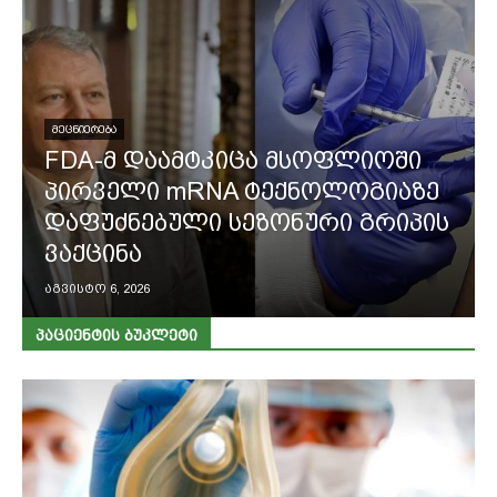
ᲛᲔᲪᲜᲘᲔᲠᲔᲑᲐ
FDA-მ დაამტკიცა მსოფლიოში
პირველი mRNA ტექნოლოგიაზე
დაფუძნებული სეზონური გრიპის
ვაქცინა
აგვისტო 6, 2026
ᲞᲐᲪᲘᲔᲜᲢᲘᲡ ᲑᲣᲙᲚᲔᲢᲘ