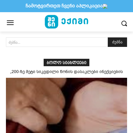
ჩამოტვირთეთ ჩვენი აპლიკაცია
ძებნა
ძებნა...
ᲑᲝᲚᲝ ᲡᲘᲐᲮᲚᲔᲔᲑᲘ
„200-ზე მეტი სიკვდილი წონის დასაკლები ინექციების
გამო?“ — რას ამბობს რეალურად მეცნიერება?