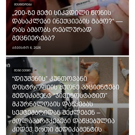
ᲛᲔᲪᲜᲘᲔᲠᲔᲑᲐ
„200-ზე მეტი სიკვდილი წონის
დასაკლები ინექციების გამო?“ —
რას ამბობს რეალურად
მეცნიერება?
აგვისტო 6, 2026
ᲨᲔᲜᲘ ᲔᲥᲘᲛᲘ
“დიუშენის” კუნთოვანი
დისტროფიის მქონე პაციენტები
მედიკამენტ “ჯივინოსტატით”
მკურნალობის დაწყებას
სექტემბრიდან შეძლებენ –
მოლაპარაკებები დაწყებულია
კიდევ ერთი მედიკამენტის