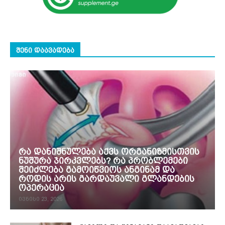
ᲨᲔᲜᲘ ᲓᲐᲐᲕᲐᲓᲔᲑᲐ
რა დანიშნულება აქვს ორგანიზმისთვის
ნუშურა ჯირკვლებს? რა პრობლემები
შეიძლება გამოიწვიოს ანგინამ და
როდის არის გარდაუვალი გლანდების
ოპერაცია
ივნისი 23, 2026