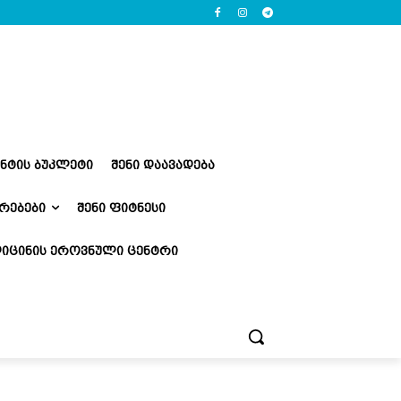
ᲔᲜᲢᲘᲡ ᲑᲣᲙᲚᲔᲢᲘ
ᲨᲔᲜᲘ ᲓᲐᲐᲕᲐᲓᲔᲑᲐ
ᲠᲔᲑᲔᲑᲘ
ᲨᲔᲜᲘ ᲤᲘᲢᲜᲔᲡᲘ
ᲘᲪᲘᲜᲘᲡ ᲔᲠᲝᲕᲜᲣᲚᲘ ᲪᲔᲜᲢᲠᲘ