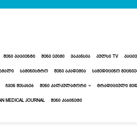
ᲨᲔᲜᲘ ᲞᲐᲪᲘᲔᲜᲢᲘ
ᲨᲔᲜᲘ ᲔᲥᲘᲛᲘ
ᲕᲐᲙᲐᲜᲡᲘᲐ
ᲞᲣᲚᲡᲘ TV
ᲞᲐᲪᲘ
ᲬᲐᲛᲐᲚᲘ
ᲡᲐᲛᲘᲜᲘᲡᲢᲠᲝ
ᲨᲔᲜᲘ ᲐᲙᲐᲓᲔᲛᲘᲐ
ᲡᲐᲛᲔᲓᲘᲪᲘᲜᲝ ᲛᲔᲪᲜᲘᲔ
ᲩᲕᲔᲜ ᲨᲔᲡᲐᲮᲔᲑ
ᲨᲔᲜᲘ ᲙᲐᲚᲙᲣᲚᲐᲢᲝᲠᲘ
ᲢᲠᲐᲓᲘᲪᲘᲣᲚᲘ ᲛᲔᲓ
N MEDICAL JOURNAL
ᲨᲔᲜᲘ ᲙᲐᲑᲘᲜᲔᲢᲘ