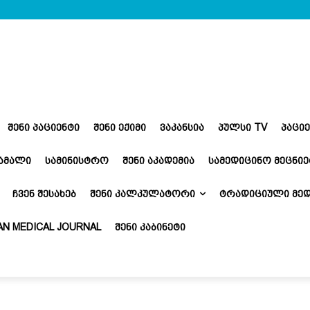
ᲨᲔᲜᲘ ᲞᲐᲪᲘᲔᲜᲢᲘ
ᲨᲔᲜᲘ ᲔᲥᲘᲛᲘ
ᲕᲐᲙᲐᲜᲡᲘᲐ
ᲞᲣᲚᲡᲘ TV
ᲞᲐᲪᲘ
ᲬᲐᲛᲐᲚᲘ
ᲡᲐᲛᲘᲜᲘᲡᲢᲠᲝ
ᲨᲔᲜᲘ ᲐᲙᲐᲓᲔᲛᲘᲐ
ᲡᲐᲛᲔᲓᲘᲪᲘᲜᲝ ᲛᲔᲪᲜᲘᲔ
ᲩᲕᲔᲜ ᲨᲔᲡᲐᲮᲔᲑ
ᲨᲔᲜᲘ ᲙᲐᲚᲙᲣᲚᲐᲢᲝᲠᲘ
ᲢᲠᲐᲓᲘᲪᲘᲣᲚᲘ ᲛᲔᲓ
N MEDICAL JOURNAL
ᲨᲔᲜᲘ ᲙᲐᲑᲘᲜᲔᲢᲘ