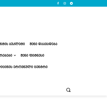
ᲔᲜᲢᲘᲡ ᲑᲣᲙᲚᲔᲢᲘ
ᲨᲔᲜᲘ ᲓᲐᲐᲕᲐᲓᲔᲑᲐ
ᲠᲔᲑᲔᲑᲘ
ᲨᲔᲜᲘ ᲤᲘᲢᲜᲔᲡᲘ
ᲘᲪᲘᲜᲘᲡ ᲔᲠᲝᲕᲜᲣᲚᲘ ᲪᲔᲜᲢᲠᲘ