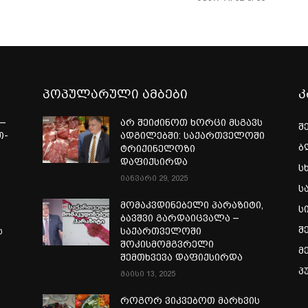
პოპულარული ამბები
კ
—
არ შეიძინოთ ხორცი მსგავს
შ
თ-
ადგილებში: საქართველოში
ბ
ტრიქინელოზი
ა
დაფიქსირდა
ს
იანვარი 29, 2025
ს
მომაკვდინებელი პარაზიტი,
ს
ბავშვი გარდაიცვალა –
შ
ს
საქართველოში
შოკისმომგვრელი
მ
შემთხვევა დაფიქსირდა
პ
მაისი 13, 2025
როგორ ვიკვებოთ მარხვის