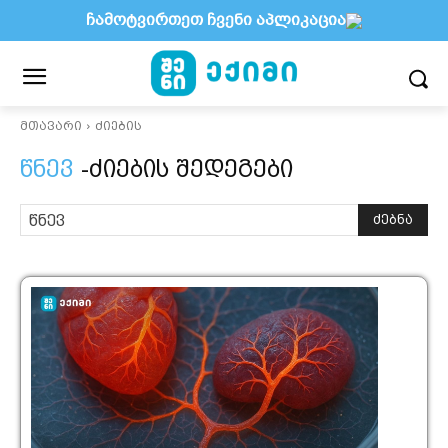
ჩამოტვირთეთ ჩვენი აპლიკაცია
მთავარი
ძიების
წნევ
-ძიების შედეგები
ძებნა