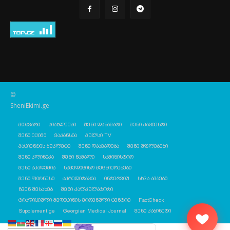
©
SheniEkimi.ge
მთავარი
სიახლეები
შენი დანამატი
შენი პაციენტი
შენი ექიმი
ვაკანსია
პულსი TV
პაციენტის ბუკლეტი
შენი დაავადება
შენი უფლებები
შენი კლინიკა
შენი წამალი
სამინისტრო
შენი აკადემია
სამედიცინო მეცნიერებები
შენი ფიტნესი
აკრედიტაცია
ინტერვიუ
სხვა-ამბები
ჩვენ შესახებ
შენი კალკულატორი
ტრადიციული მედიცინის ეროვნული ცენტრი
FactCheck
Supplement.ge
Georgian Medical Journal
შენი კაბინეტი