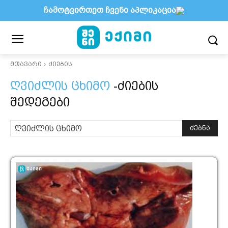
ჩამოტვირთეთ ჩვენი აპლიკაცია
მთავარი
ძიების
ღვიძლის ცხიმო
-ძიების
შედეგები
ძებნა