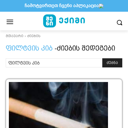
ჩამოტვირთეთ ჩვენი აპლიკაცია
მთავარი
ძიების
ფილტვის კიბ
-ძიების შედეგები
ძებნა