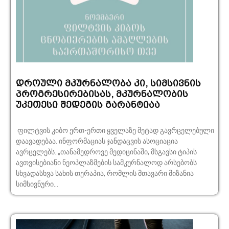
დროული მკურნალობა კი, სიმსივნის
პროგრესირებისას, მკურნალობის
უკეთესი შედეგის გარანტიაა
ფილტვის კიბო ერთ-ერთი ყველაზე მეტად გავრცელებული
დაავადებაა. ინფორმაციას ჯანდაცვის ასოციაცია
ავრცელებს. „თანამედროვე მედიცინაში, მსგავსი ტიპის
ავთვისებიანი ნეოპლაზმების სამკურნალოდ არსებობს
სხვადასხვა სახის თერაპია, რომლის მთავარი მიზანია
სიმსივნური...