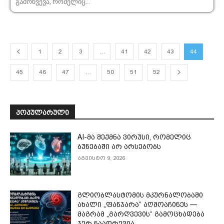
გამოწვევა, რომელიც...
1
2
3
…
41
42
43
44
45
46
47
…
50
51
52
ᲞᲝᲞᲣᲚᲐᲠᲣᲚᲘ
AI-მა შექმნა ვირუსი, რომელიც
ბუნებაში არ არსებობს
აგვისტო 9, 2026
გლიობლასტომის მკურნალობაში
ახალი „ფანჯარა“ აღმოაჩინეს —
მაგრამ „გარღვევის“ გამოცხადება
ჯერ ნაადრევია